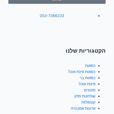
053-7366233
I
F
n
a
הקטגוריות שלנו
s
c
כסאות
t
e
כסאות פינת אוכל
כסאות בר
a
b
פינות אוכל
מזנונים
g
o
שולחנות סלון
קונסולות
r
o
ארונות אמבטיה