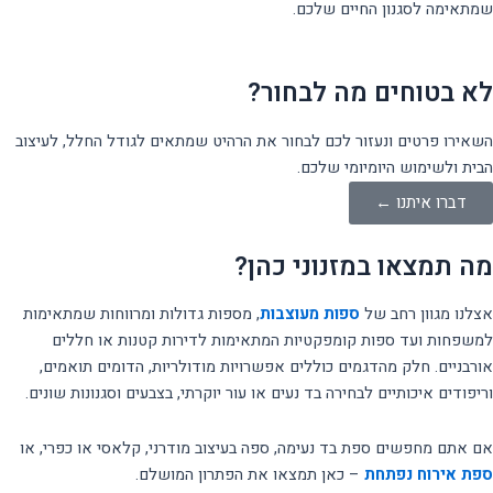
שמתאימה לסגנון החיים שלכם.
לא בטוחים מה לבחור?
השאירו פרטים ונעזור לכם לבחור את הרהיט שמתאים לגודל החלל, לעיצוב
הבית ולשימוש היומיומי שלכם.
דברו איתנו ←
מה תמצאו במזנוני כהן?
אצלנו מגוון רחב של
ספות מעוצבות
, מספות גדולות ומרווחות שמתאימות
למשפחות ועד ספות קומפקטיות המתאימות לדירות קטנות או חללים
אורבניים. חלק מהדגמים כוללים אפשרויות מודולריות, הדומים תואמים,
וריפודים איכותיים לבחירה בד נעים או עור יוקרתי, בצבעים וסגנונות שונים.
אם אתם מחפשים ספת בד נעימה, ספה בעיצוב מודרני, קלאסי או כפרי, או
ספת אירוח נפתחת
– כאן תמצאו את הפתרון המושלם.