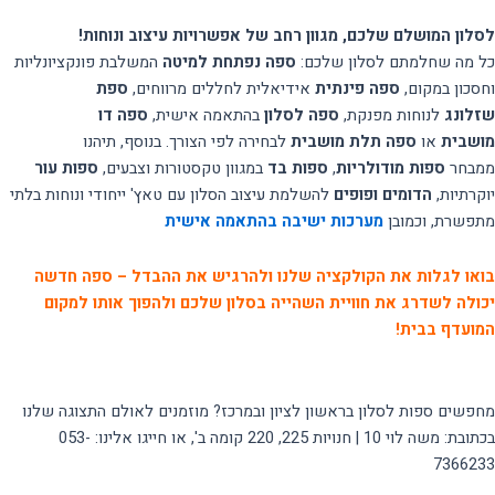
לסלון המושלם שלכם, מגוון רחב של אפשרויות עיצוב ונוחות!
כל מה שחלמתם לסלון שלכם:
ספה נפתחת למיטה
המשלבת פונקציונליות
וחסכון במקום,
ספה פינתית
אידיאלית לחללים מרווחים,
ספת
שזלונג
לנוחות מפנקת,
ספה לסלון
בהתאמה אישית,
ספה דו
מושבית
או
ספה תלת מושבית
לבחירה לפי הצורך. בנוסף, תיהנו
ממבחר
ספות מודולריות
,
ספות בד
במגוון טקסטורות וצבעים,
ספות עור
יוקרתיות,
הדומים ופופים
להשלמת עיצוב הסלון עם טאץ' ייחודי ונוחות בלתי
מתפשרת, וכמובן
מערכות ישיבה בהתאמה אישית
בואו לגלות את הקולקציה שלנו ולהרגיש את ההבדל – ספה חדשה
יכולה לשדרג את חוויית השהייה בסלון שלכם ולהפוך אותו למקום
המועדף בבית!
מחפשים ספות לסלון בראשון לציון ובמרכז? מוזמנים לאולם התצוגה שלנו
בכתובת: משה לוי 10 | חנויות 225, 220 קומה ב', או חייגו אלינו: 053-
7366233