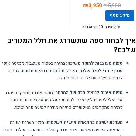
המחיר
המחיר
₪
3,950
₪
5,900
המקורי
הנוכחי
מידע נוסף
היה:
הוא:
₪3,950.
₪5,900.
זמן אספקה: 90 ימי עבודה
איך לבחור ספה שתשדרג את חלל המגורים
שלכם?
ספות מעוצבות למוקד משיכה:
בחירה בספות מעוצבות מכניסה אופי
סגנון ייחודי לסלון שלכם. רצוי לבחור בדים רחיצים הדוחים כתמים
לבתים פעילים עם ילדים חיות מחמד.
ספות אירוח לניצול חכם של המרחב:
ספות אירוח מספקות פתרון
אידיאלי לאירוח לילי מבלי להתפשר על המראה ביומיום. מנגנוני
פתיחה מתקדמים מאפשרים פתיחה מהירה למיטה נוחה יציבה.
מערכת ישיבה בהתאמה אישית לשלמות:
תכנון מערכת ישיבה
בהתאמה אישית מאפשר ניצול מדויק של מידות החדר שלכם. תוכלו