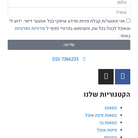
טלפון
Email
אישור
אני מאשר/ת קבלת פניות ומידע שיווקי בכל אמצעי דיוור. ידוע לי
מדיניות
שאוכל לבטל בכל עת, והשימוש בפרטיי כפוף ל
מדיניות הפרטיות
באתר.
שליחה
053-7366233
I
F
n
a
s
c
הקטגוריות שלנו
t
e
a
b
כסאות
g
o
כסאות פינת אוכל
r
o
כסאות בר
a
k
פינות אוכל
m
-
מזנונים