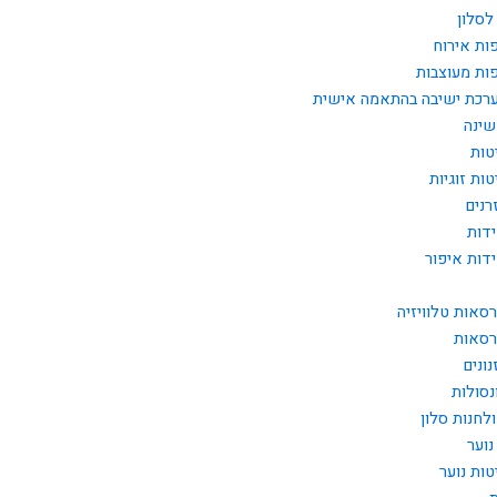
לסלון
ות אירוח
ות מעוצבות
רכת ישיבה בהתאמה אישית
שינה
טות
טות זוגיות
רנים
דות
דות איפור
רסאות טלוויזיה
רסאות
נונים
נסולות
לחנות סלון
נוער
טות נוער