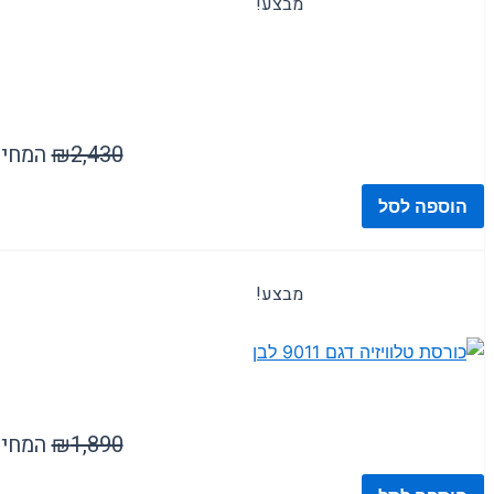
מבצע!
( 8 )
ארונות הזזה
2,430
₪
המחיר ה
הוספה לסל
( 4 )
ארונות קודש
מבצע!
( 12 )
חדרי שינה
1,890
₪
המחיר ה