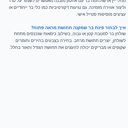
מתלי יין או שולחנות בר עם אחסון מובנה מאפשרים לשמור על סדר
וליצור אווירה מזמינה. גם נגיעות דקורטיביות כמו כלי בר ייחודיים או
עציצים מוסיפות סטייל אישי.
איך לבחור פינת בר שמקנה תחושת מראה פתוח?
שולחן בר למטבח קטן או גבוה, בשילוב כיסאות שנכנסים מתחת
לשולחן, יוצרים תחושת מרחב. בחירה בצבעים בהירים וחומרים
שקופים או מבריקים יכולה להעצים את תחושת הגודל והאור בחלל.