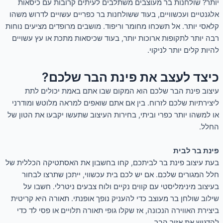
יותר? שולחנות בר מעוצבים משתלבים לעיתים קרובות עם כיסאות
אלגנטיים ועכשוויים, בעוד ששולחנות בר כפריים עשויים לדרוש משהו
קלאסי יותר. אל תשכחו מחומר וריפוד. מושבים מרופדים מציעים נוחות
רבה יותר לתקופות ארוכות יותר, בעוד שכיסאות מתכת או עץ עשויים
להיות קלים יותר לניקוי.
כיצד לעצב את פינת הבר שלכם?
עיצוב פינת הבר שלכם הוא המקום שבו אתם באמת יכולים לתת
ליצירתיות שלכם לזרוח. בין אם אתם שואפים למראה מלוטש ומודרני
או למשהו יותר כפרי וביתי, בחירות העיצוב שתעשו יקבעו את הטון של
החלל.
פינת בר לבית
בעת עיצוב פינת בר לביתכם, קחו בחשבון את האסתטיקה הכללית של
חלל המגורים שלכם. אם יש לכם בית עכשווי, ייתכן שתרצו לבחור
בעיצוב מינימליסטי עם קווים נקיים ולוח צבעים ניטרלי. חשבו על
שילוב שולחן בר מעוצב כדי להעניק נופך אופנתי. תאורה היא קריטית
ביצירת האווירה הנכונה, אז שקלו גופי תאורה תלויים או פסי לד כדי
להדגיש את אזור הבר.