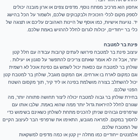
אחסון הוא מרכיב מפתח נוסף. מדפים צפים או ארון מובנה יכולים
לספק מקום לכלי הזכוכית ולבקבוקים שלכם, ולשמור על הכל בהישג
יד. נגיעות אישיות, כמו אוסף של היינות האהובים עליכם או תצוגה של
כלי בר ייחודיים, יכולות לגרום לחלל להרגיש באמת שלכם.
פינת בר למטבח
עיצוב פינת בר למטבח פירושו לעתים קרובות עבודה עם חלל קטן
יותר, אבל זה לא אומר שאתם צריכים להתפשר על סגנון או יעילות .
שולחן בר למטבח עם כסאות יכול לשמש גם כפינת אוכל לא רשמית
וגם כמקום לארח בו אורחים. אם המקום מוגבל, שולחן בר למטבח קטן
יכול להשתלב בצורה מושלמת בפינה או ליד קיר, תוך מקסום השטח
הפנוי שלכם.
בחירת שולחן בר גבוה למטבח יכולה ליצור תחושה פתוחה יותר, מה
שגורם לחלל להיראות גדול יותר ממה שהוא באמת. שלבו אותו עם
שרפרפים גבוהים שניתן להכניס מתחת לשולחן כשאינם בשימוש כדי
לחסוך במקום. למראה מגובש, התאימו את שרפרפי הבר לעיצוב הקיים
של המטבח שלכם.
אלמנטים ייחודיים כמו מתלה יין קטן או כמה מדפים למשקאות