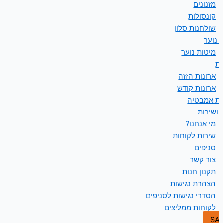
מזנונים
קונסולות
שולחנות סלון
 נוער
מיטות נוער
ות
ארונות הזזה
ארונות קודש
ות אמבטיה
 ושירות
מי אנחנו?
שירות לקוחות
סניפים
צור קשר
תקנון חנות
הצהרת נגישות
הסדרי נגישות לסניפים
לקוחות ממליצים
SA