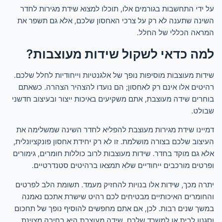
על ידי התחשבות בגורמים אלו, תוכלו למצוא שידת מגירות לחדר
השינה שתענה לא רק על צרכי האחסון שלכם, אלא גם תשפר את
המראה הכללי של החלל.
למה כדאי לשקול שידות מעוצבות?
שידות מעוצבות מוסיפות נופך של אלגנטיות וייחודיות לחלל שלכם.
רהיטים אלו אינם רק לאחסון; הם נועדו להצהיר הצהרה. כשאתם
בוחרים שידה מעוצבת, אתם משקיעים באיכות ייצור ובעיצוב חדשני
שבולט.
דמיינו שידת מגירות מעוצבת להפליא לחדר השינה שמשלימה את
העיצוב שלכם בצורה מושלמת. זו לא רק יחידת אחסון פונקציונלית,
אלא גם מוקד בחדר. שידות מעוצבות לרוב כוללות חומרים, גימורים
ופרטים מורכבים ייחודיים שלא תמצאו ברהיטים סטנדרטיים.
יתרה מכך, שידות אלו בנויות להחזיק מעמד. תשומת הלב לפרטים
והחומרים האיכותיים מבטיחים לכם רהיט שישרת אתכם נאמנה
במשך שנים רבות. לכן, אם אתם מחפשים להוסיף נופך של תחכום
וסגנון לבית או למשרד שלכם, שידה מעוצבת היא בחירה מצוינת.