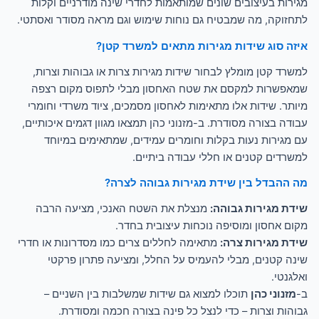
מגירות בעיצובים שונים שמותאמות לחדרי שינה מודרניים וקלות
לתחזוקה, מה שמבטיח גם נוחות שימוש וגם מראה מסודר ואסתטי.
איזה סוג שידות מגירות מתאים למשרד קטן?
למשרד קטן מומלץ לבחור שידות מגירות צרות או גבוהות וצרות,
שמאפשרות למקסם את שטח האחסון מבלי לתפוס מקום רצפה
מיותר. שידות אלו מתאימות לאחסון מסמכים, ציוד משרדי וחומרי
עבודה בצורה מסודרת. ב-מזנוני כהן תמצאו מגוון דגמים איכותיים,
עם מגירות נעות בקלות וחומרים עמידים, שמתאימים במיוחד
למשרדים קטנים או חללי עבודה ביתיים.
מה ההבדל בין שידת מגירות גבוהה לצרה?
שידת מגירות גבוהה:
מנצלת את השטח האנכי, מציעה הרבה
מקום אחסון ומוסיפה נוכחות עיצובית בחדר.
שידת מגירות צרה:
מתאימה לחללים צרים כמו מסדרונות או חדרי
שינה קטנים, מבלי להעמיס על החלל, ומציעה פתרון פרקטי
ואלגנטי.
ב-
מזנוני כהן
תוכלו למצוא גם שידות שמשלבות בין השניים –
גבוהות וצרות – כדי לנצל כל פינה בצורה חכמה ומסודרת.