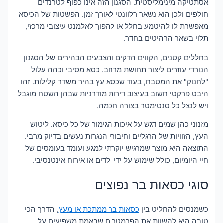
אסתטיקה מינימליסטית. הסגנון הזה אינו כפוף לטרנדים
חולפים ולכן הוא נשאר רלוונטי לאורך זמן. הפשטות של הכיסא
מאפשרת לו להיטמע בחלל או להפוך לאלמנט עיצובי מרכזי,
תלוי בשאר הרהיטים בחדר.
בחללים קטנים, הקווים הדקים והצבעים הבהירים של הסגנון
הנורדי עוזרים ליצור תחושת מרחב. כסא מסיבי וכהה עלול
"לחנוק" את המטבח, בעוד שכסא עץ בהיר משדר קלילות. זהו
היבט פרקטי חשוב בעיצוב דירות מודרניות שבהן השטח מוגבל
ויש לנצל כל סנטימטר בצורה חכמה.
מזנוני כהן שמים דגש על איכות הגימור של כל כיסא. ליטוש
העץ, הזוויות של הרגליים וחיבורי הנגרות נעשים בדיוק מרבי.
התוצאה היא מוצר שמרגיש יוקרתי למגע ועומד בעומסים של
חיי היומיום, כולל שימוש על ידי ילדים או אירוח אינטנסיבי.
סוגי כסאות בר נפוצים
כשמנסים להחליט בין
כסאות בר ממתכת או מעץ
, הדרך הכי
טובה היא להשוות את הפרמטרים שבאמת משפיעים על