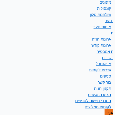
מזנונים
קונסולות
שולחנות סלון
 נוער
מיטות נוער
ות
ארונות הזזה
ארונות קודש
ות אמבטיה
 ושירות
מי אנחנו?
שירות לקוחות
סניפים
צור קשר
תקנון חנות
הצהרת נגישות
הסדרי נגישות לסניפים
לקוחות ממליצים
SA