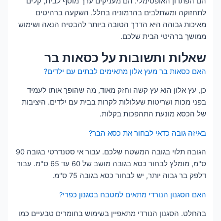
הם הפתרון האופטימלי. הם מעניקים ערך מוסף לבית, קלים
לתחזוקה ומשתלבים בהרמוניה בחלל. השקעה ברהיטים
מאיכות גבוהה היא הדרך הטובה ביותר להבטיח הנאה ושימוש
ממושך ברהיטי הבית שלכם.
שאלות ותשובות על כסאות בר
האם כסאות בר מעץ אלון מתאימים לבתים עם ילדים?
כן, עץ אלון הוא עץ קשה וחזק מאוד, מה שהופך אותו לעמיד
בפני מכות ושריטות שעלולות לקרות בבית עם ילדים. היציבות
של הכסא מונעת התהפכות בקלות.
באיזה גובה כדאי לבחור את כסא הבר?
הגובה תלוי בגובה המשטח שלכם. עבור אי סטנדרטי בגובה 90
ס"מ, מומלץ לבחור כסא בגובה מושב של 60 עד 65 ס"מ. עבור
דלפק בר גבוה יותר, יש לבחור כסא בגובה 75 ס"מ.
האם הסגנון הנורדי מתאים למטבח בסגנון כפרי?
בהחלט. הסגנון הנורדי מתאפיין בשימוש בחומרים טבעיים כמו