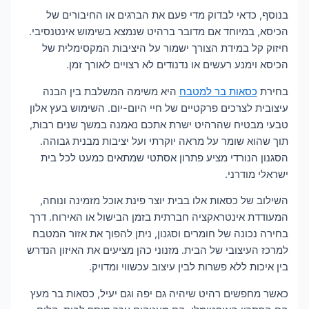
בנוסף, כדאי לבדוק מדי פעם את הברגים או החיבורים של
הכיסא, במיוחד אם מדובר ברהיט שנמצא בשימוש אינטנסיבי.
חיזוק קל במידת הצורך ישמור על היציבות המקסימלית של
הכיסא וימנע רעשים או נדנודים לא רצויים לאורך זמן.
בחירת
כסאות בר למטבח
היא משימה המשלבת בין הבנה
עיצובית לצרכים פרקטיים של חיי היום-יום. השימוש בעץ אלון
טבעי מבטיח שהרהיט ישרת אתכם נאמנה במשך שנים רבות,
תוך שהוא שומר על מראה יוקרתי ועל יציבות מבנית גבוהה.
הסגנון הנורדי מציע פתרון אסתטי שמתאים כמעט לכל בית
ישראלי מודרני.
השילוב של כסאות אלו בבית יוצר פינת אוכל מזמינה ונוחה,
המעודדת אינטראקציה חברתית בזמן הבישול או האירוח. דרך
בחירה נכונה של חומרים וסגנון, ניתן להפוך את אזור המטבח
למרכז העיצובי של הבית. מזנוני כהן מציעים את האיזון הנדרש
בין איכות ללא פשרות לבין עיצוב עכשווי ומדויק.
כאשר מחפשים רהיט שיהיה גם יפה וגם יעיל, כסאות בר מעץ