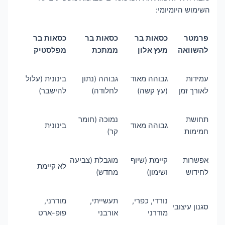
השימוש היומיומי:
פרמטר
כסאות בר
כסאות בר
כסאות בר
להשוואה
מעץ אלון
ממתכת
מפלסטיק
עמידות
גבוהה מאוד
גבוהה (נתון
בינונית (עלול
לאורך זמן
(עץ קשה)
לחלודה)
להישבר)
תחושת
נמוכה (חומר
גבוהה מאוד
בינונית
חמימות
קר)
אפשרות
קיימת (שיוף
מוגבלת (צביעה
לא קיימת
לחידוש
ושימון)
מחדש)
נורדי, כפרי,
תעשייתי,
מודרני,
סגנון עיצובי
מודרני
אורבני
פופ-ארט