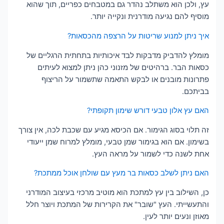
עץ, ולכן הוא משתלב נהדר גם במטבחים כפריים, תוך שהוא
מוסיף להם נגיעה מודרנית ונקייה יותר.
איך ניתן למנוע שריטות על הרצפה מהכסאות?
מומלץ להדביק מדבקות לבד איכותיות בתחתית הרגליים של
כסאות הבר. ברהיטים של מזנוני כהן ניתן למצוא לעיתים
פתרונות מובנים או לבקש התאמה שתשמור על הריצוף
בביתכם.
האם עץ אלון טבעי דורש שימון תקופתי?
זה תלוי בסוג הגימור. אם הכיסא מגיע עם שכבת לכה, אין צורך
בשימון. אם הוא בגימור שמן טבעי, מומלץ למרוח שמן ייעודי
אחת לשנה כדי לשמור על מראה העץ.
האם ניתן לשלב כסאות בר מעץ עם שולחן אוכל ממתכת?
כן, השילוב בין עץ למתכת הוא מוטיב מרכזי בעיצוב המודרני
והתעשייתי. העץ "שובר" את הקרירות של המתכת ויוצר חלל
מאוזן ונעים יותר לעין.