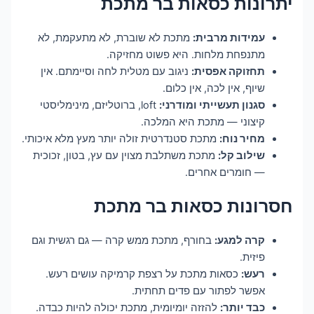
יתרונות כסאות בר מתכת
עמידות מרבית:
מתכת לא שוברת, לא מתעקמת, לא
מתנפחת מלחות. היא פשוט מחזיקה.
תחזוקה אפסית:
ניגוב עם מטלית לחה וסיימתם. אין
שיוף, אין לכה, אין כלום.
סגנון תעשייתי ומודרני:
loft, ברוטליזם, מינימליסטי
קיצוני — מתכת היא המלכה.
מחיר נוח:
מתכת סטנדרטית זולה יותר מעץ מלא איכותי.
שילוב קל:
מתכת משתלבת מצוין עם עץ, בטון, זכוכית
— חומרים אחרים.
חסרונות כסאות בר מתכת
קרה למגע:
בחורף, מתכת ממש קרה — גם רגשית וגם
פיזית.
רעש:
כסאות מתכת על רצפת קרמיקה עושים רעש.
אפשר לפתור עם פדים תחתית.
כבד יותר:
להזזה יומיומית, מתכת יכולה להיות כבדה.