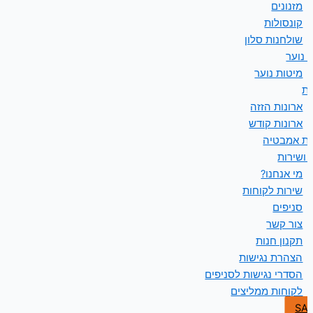
מזנונים
קונסולות
שולחנות סלון
 נוער
מיטות נוער
ות
ארונות הזזה
ארונות קודש
ות אמבטיה
 ושירות
מי אנחנו?
שירות לקוחות
סניפים
צור קשר
תקנון חנות
הצהרת נגישות
הסדרי נגישות לסניפים
לקוחות ממליצים
SA