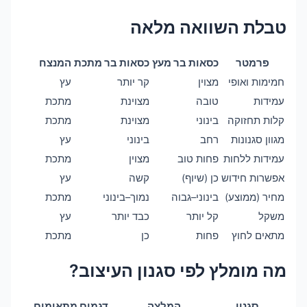
טבלת השוואה מלאה
פרמטר
כסאות בר מעץ
כסאות בר מתכת
המנצח
חמימות ואופי
מצוין
קר יותר
עץ
עמידות
טובה
מצוינת
מתכת
קלות תחזוקה
בינוני
מצוינת
מתכת
מגוון סגנונות
רחב
בינוני
עץ
עמידות ללחות
פחות טוב
מצוין
מתכת
אפשרות חידוש
כן (שיוף)
קשה
עץ
מחיר (ממוצע)
בינוני–גבוה
נמוך–בינוני
מתכת
משקל
קל יותר
כבד יותר
עץ
מתאים לחוץ
פחות
כן
מתכת
מה מומלץ לפי סגנון העיצוב?
סגנון
המלצה
דגמים מתאימים