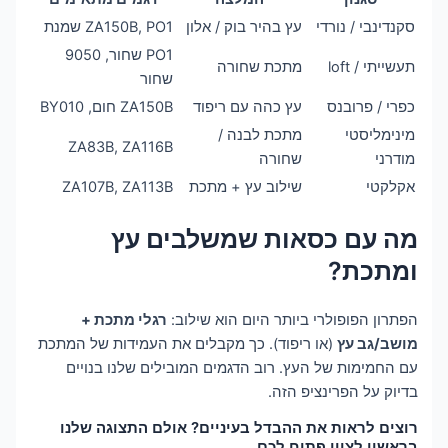
סקנדינבי / נורדי
עץ בהיר בוק / אלון
ZA150B, PO1 שמנת
PO1 שחור, 9050
תעשייתי / loft
מתכת שחורה
שחור
כפרי / פרובנס
עץ כהה עם ריפוד
ZA150B חום, BY010
מינימליסטי
מתכת לבנה /
ZA83B, ZA116B
מודרני
שחורה
אקלקטי
שילוב עץ + מתכת
ZA107B, ZA113B
מה עם כסאות שמשלבים עץ
ומתכת?
הפתרון הפופולרי ביותר היום הוא שילוב:
רגלי מתכת +
מושב/גב עץ
(או ריפוד). כך מקבלים את העמידות של המתכת
עם החמימות של העץ. רוב הדגמים המובילים שלנו בנויים
בדיוק על הפרינציפ הזה.
רוצים לראות את ההבדל בעיניים? אולם התצוגה שלנו
בראשון לציון פתוח לכם