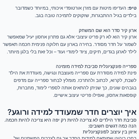
טיפ:
העדיפו מיטות עם מזרן אורטופדי איכותי, במיוחד כשמדובר
בילדים בגיל ההתבגרות, שזקוקים לתמיכה טובה בגב.
ארון קיר סדר הוא שם המשחק
ארון קיר הוא לא רק פריט עיצובי אלא גם פתרון אחסון יעיל שמאפשר
לשמור על חדר מסודר. בחירה בארון עם חלוקה פנימית חכמה תאפשר
לילד לארגן בגדים, תיקים, ציוד לימודי ועוד – וכל זאת בלי בלגן מיותר.
ספרייה פונקציונלית סביבת למידה מזמינה
פינת למידה מסודרת עם ספרייה מעוצבת ונגישה, מעודדת את הילד
לשבת, לקרוא, לכתוב ולהתרכז. מומלץ לבחור ספרייה עם מדפים
בגבהים שונים, כך שניתן להתאים אותה לספרי לימוד, מחברות,
קופסאות אחסון, ואפילו פריטי עיצוב אישיים.
איך יוצרים חדר שמעודד למידה ורוגע?
סביבת חדר הילדים לא צריכה להיות רק יפה היא צריכה להיות חכמה.
הנה כמה דגשים חשובים:
איזון בין עיצוב לפונקציונליות
בחרו ריהוט שמותאם למידות החדר אך גם לצרכים המשתנים של