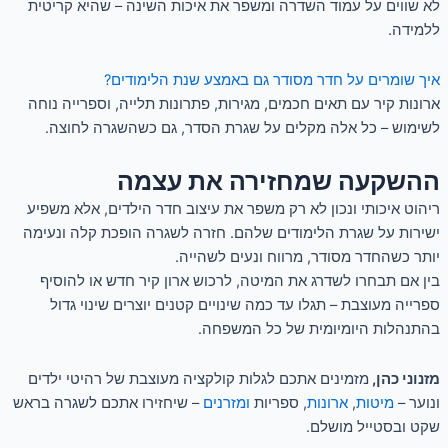
לא שווים על עמוד השדרה ומשפר את איכות השינה – שהיא קריטית
ללמידה.
איך שומרים על חדר מסודר גם באמצע שנת הלימודים?
ארונות קיר עם תאים חכמים, מגירות, פתרונות תלייה, וספרייה נוחה
לשימוש – כל אלה מקלים על שגרת הסדר, גם כשהשגרה לחוצה.
ההשקעה שמחזירה את עצמה
ריהוט איכותי ונכון לא רק משפר את עיצוב חדר הילדים, אלא משפיע
ישירות על שגרת הלימודים שלהם. חזרה לשגרה הופכת קלה ונעימה
יותר כשהחדר מסודר, מרווח ונעים לשהייה.
בין אם תבחרו לשדרג את המיטה, לרכוש ארון קיר חדש או להוסיף
ספרייה מעוצבת – תגלו עד כמה שינויים קטנים יוצרים שינוי גדול
בהתנהלות היומיומית של כל המשפחה.
מזנוני כהן,
מזמינים אתכם לגלות קולקציה מעוצבת של רהיטי ילדים
ונוער –
מיטות
,
ארונות
, ספריות
ומזרנים
– שיחזירו אתכם לשגרה בראש
שקט ובסטייל מושלם.