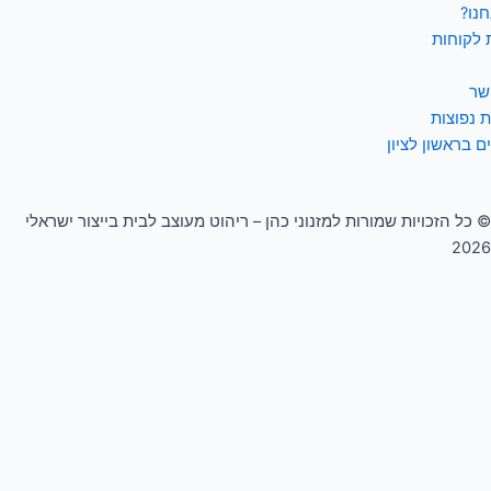
חנו?
 לקוחות
שר
 נפוצות
ם בראשון לציון
© כל הזכויות שמורות למזנוני כהן – ריהוט מעוצב לבית בייצור ישראלי
2026
0
העגלה שלך
העגלה שלך ריקה
חזור לחנות
המשך קניות
לידיעתך אנו משתמשים בקובצי Cookie כדי להבטיח שאנו נותנים לך את
החוויה הטובה ביותר באתר שלנו. שימוש באתר זה מהווה את הסכמתך