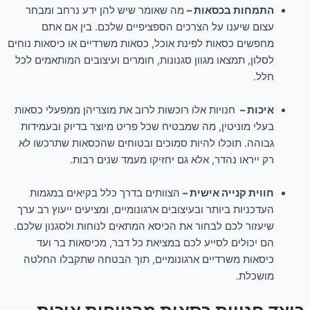
התמחות בכסאות –
מה שאומר שיש להן ידע נרחב ומבחר
עצום שיענו על הצרכים הספציפיים שלכם. בין אם אתם
מחפשים כסאות לפינת אוכל, כסאות משרדיים או כיסאות נוחים
לסלון, תמצאו מגוון סגנונות, חומרים ועיצובים המותאמים לכל
חלל.
איכות –
חנויות אלו רוכשות לרוב את מוצריהן ממפעלי כסאות
בעלי מוניטין, מה שמבטיח שכל פריט מיוצר בדיוק ובעמידות
גבוהה. תוכלו להיות סמוכים ובטוחים שהכסאות שתרכשו לא
רק ייראו נהדר, אלא גם יחזיקו מעמד שנים רבות.
חווית קנייה אישית –
הצוותים בדרך כלל בקיאים במגמות
העדכניות ביותר ובעיצובים ארגונומיים, ומציעים ייעוץ רב ערך
שיעזור לכם לבחור את הכיסא המתאים לנוחות ולסגנון שלכם.
הם יכולים לסייע לכם במציאת כל דבר, מכיסאות בר ועד
כיסאות משרדיים ארגונומיים, תוך הבטחה שתקבלו החלטה
מושכלת.