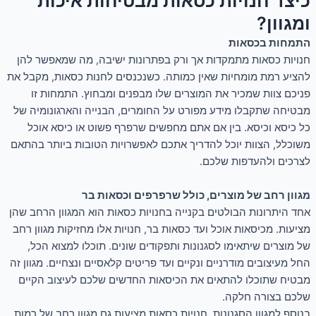
כיצד חנויות כסאות מבטיחות איכות
ומגוון?
התמחות בכסאות
חנויות כסאות מתמקדות אך ורק בפתרונות ישיבה, מה שמאפשר להן
להציע רמת מומחיות שאין כמותה. כשנכנסים לחנות כסאות, מקבל את
פניכם צוות שמכיר את המוצרים שלו מבפנים ומבחוץ. התמחות זו
מבטיחה שתקבלו מידע מפורט על החומרים, הבנייה והארגונומיה של
כל כיסא וכיסא. בין אם אתם מחפשים שרפרף פשוט או כיסא אוכל
משוכלל, הצוות יוכל להדריך אתכם לאפשרויות הטובות ביותר בהתאם
לצרכים ולהעדפות שלכם.
מגוון רחב של מוצרים, כולל שרפרפים וכסאות בר
אחד היתרונות הבולטים בקנייה בחנויות כסאות הוא המגוון הרחב שהן
מציעות. מכיסאות אוכל ועד כסאות בר, חנויות אלו מחזיקות מגוון רחב
של מוצרים שיתאימו לסגנונות ותפקודים שונים. תוכלו למצוא הכל,
החל מעיצובים מודרניים ונקיים ועד פריטים קלאסיים ונצחיים. מגוון זה
מבטיח שתוכלו להתאים את הכיסאות החדשים שלכם לעיצוב הקיים
שלכם בצורה חלקה.
בנוסף למגוון הסגנונות, חנויות כסאות מציעות גם מגוון רחב של רמות