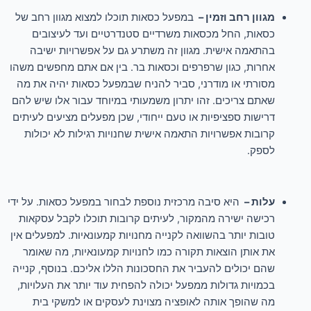
מגוון רחב וזמין –
במפעל כסאות תוכלו למצוא מגוון רחב של
כסאות, החל מכסאות משרדיים סטנדרטיים ועד לעיצובים
בהתאמה אישית. מגוון זה משתרע גם על אפשרויות ישיבה
אחרות, כגון שרפרפים וכסאות בר. בין אם אתם מחפשים משהו
מסורתי או מודרני, סביר להניח שבמפעל כסאות יהיה את מה
שאתם צריכים. זהו יתרון משמעותי במיוחד עבור אלו שיש להם
דרישות ספציפיות או טעם ייחודי, שכן מפעלים מציעים לעיתים
קרובות אפשרויות התאמה אישית שחנויות רגילות לא יכולות
לספק.
עלות –
היא סיבה מרכזית נוספת לבחור במפעל כסאות. על ידי
רכישה ישירה מהמקור, לעיתים קרובות תוכלו לקבל עסקאות
טובות יותר בהשוואה לקנייה מ
חנויות
קמעונאיות. למפעלים אין
את אותן הוצאות תקורה כמו לחנויות קמעונאיות, מה שאומר
שהם יכולים להעביר את החסכונות הללו אליכם. בנוסף, קנייה
בכמויות גדולות ממפעל יכולה להפחית עוד יותר את העלויות,
מה שהופך אותה לאופציה מצוינת לעסקים או למשקי בית