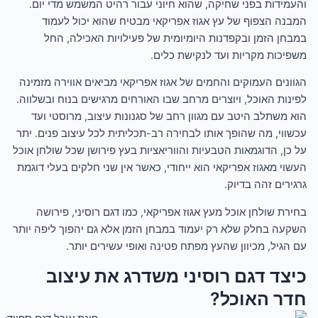
והעמידות בפני שחיקה, שהוא חיוני עבור רהיט המשמש מדי יום.
המבנה הצפוף של עץ אגוז אפריקאי מבטיח שהוא יכול לעמוד
במבחן הזמן ובקפדנות היומיומית של פעילויות האכילה, החל
משפיכות מקריות ועד לנקישת כלים.
הגוונים העמוקים והחמים של אגוז אפריקאי מביאים אווירה מזמינה
לפינות האוכל, ויוצרים מרחב שבו האורחים מרגישים בנוח ובשלווה.
הוא משתלב היטב עם מגוון רחב של סגנונות עיצוב, מרוסטי ועד
עכשווי, מה שהופך אותו לבחירה רב-תכליתית לכל עיצוב פנים. יתר
על כן, הדוגמאות הטבעיות והווריאציות בעץ פירושן שכל שולחן אוכל
העשוי מאגוז אפריקאי הוא ייחודי, כאשר אין שני חלקים בעלי דוגמת
גרגירים זהה בדיוק.
בחירת שולחן אוכל מעץ אגוז אפריקאי, כמו דגם רוסיני, פירושה
השקעה בחלק שלא רק יעמוד במבחן הזמן אלא גם יהפוך ליפה יותר
עם הגיל, מכיוון שהעץ מפתח פטינה ואופי עשירים יותר.
כיצד דגם רוסיני משדרג את עיצוב
חדר האוכל?