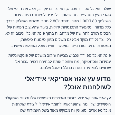
שולחן האוכל ספיידר עכביש, המיוצר בדיוק רב, מציג את היופי של
גרגרי העץ הטבעיים, מה שהופך כל פריט למיוחד במינו. מידות
השולחן: 1.00X1.80 מטר ונפתח ל2.80 מטר. משטח השולחן בדרך
כלל מרווח, ומאפשר התכנסויות גדולות, בעוד שהעיצוב הפתוח של
הבסיס תורם לתחושה של מרחביות בתוך פינת האוכל. עיצוב זה לא
רק יוצר נקודת מוקד אלא גם משלים מגוון סגנונות כיסאות,
ממסורתיים ועד מודרניים, ומאפשר חוויית אוכל מותאמת אישית.
פינת האוכל ספיידר עכביש מציעה שילוב מושלם של פונקציונליות,
עמידות ואסתטיקה, מה שהופך אותה לבחירה רצויה עבור אלו
שרוצים להצהיר הצהרה בחלל האוכל שלהם.
מדוע עץ אגוז אפריקאי אידיאלי
לשולחנות אוכל?
עץ אגוז אפריקאי ידוע בזכות הגרגירים הצפופים שלו ובגווני השוקולד
העשירים שלו, מה שהופך אותו לחומר אידיאלי ליצירת שולחנות
אוכל מפוארים. סוג עץ זה מבוקש מאוד בשל העמידות שלו