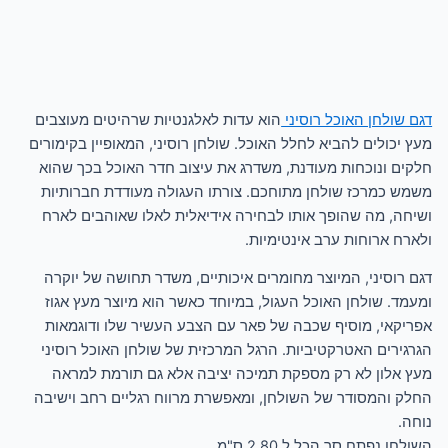
דגם שולחן האוכל רוסיני
הוא עדות לאלגנטיות שרהיטים מעוצבים
מעץ יכולים להביא לחלל האוכל. שולחן רוסיני, המאופיין בקימורים
חלקים ונוכחות מעודנת, משדרג את עיצוב חדר האוכל בכך שהוא
משמש כמרכז שולחן מתוחכם. צורתו העגולה מעודדת חברותיות
ושיחה, מה שהופך אותו לבחירה אידיאלית לאלו שאוהבים לארח
ולארח ארוחות ערב אינטימיות.
דגם רוסיני, המיוצר מחומרים איכותיים, משדר תחושה של יוקרה
ומעמד. שולחן האוכל העגול, במיוחד כאשר הוא מיוצר מעץ אגוז
אפריקאי, מוסיף שכבה של פאר עם הצבע העשיר שלו ודוגמאות
הגרגירים האטרקטיביות. הרגל המרכזית של שולחן האוכל רוסיני
מעץ אלון לא רק מספקת תמיכה יציבה אלא גם תורמת למראה
החלק והמסודר של השולחן, ומאפשרת מרווח רגליים רחב וישיבה
נוחה.
השולחן נפתח סך הכל ל 2.80 ס"מ