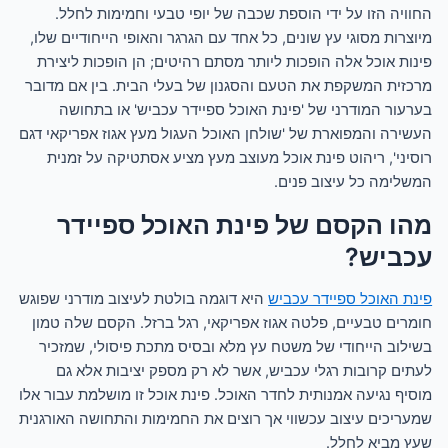
החוויה הזו על ידי הוספת שכבה של יופי טבעי וחמימות לחלל.
מיוצרות מסוגי עץ שונים, כל אחד עם הגרגר והאופי הייחודיים שלו,
פינות אוכל אלה הופכות ליותר מסתם רהיטים; הן הופכות ליצירת
מרכזית המשקפת את הטעם והסגנון של בעלי הבית. בין אם מדובר
בערעור המודרני של 'פינת האוכל ספיידר עכביש' או בתחושה
העשירה והמפוארת של 'שולחן האוכל העגול מעץ אגוז אפריקאי דגם
רוסיני', ריהוט פינת אוכל מעוצב מעץ מציע אסתטיקה על זמנית
המשלימה כל עיצוב פנים.
מהו הקסם של פינת האוכל ספיידר
עכביש?
פינת האוכל ספיידר עכביש
היא דוגמה בולטת לעיצוב מודרני שפוגש
חומרים טבעיים, פלטה אגוז אפריקאי, רגל ברזל. הקסם שלה טמון
בשילוב הייחודי של משטח עץ מלא ובסיס מתכת פיסולי, שמזכיר
לעתים קרובות רגלי עכביש, אשר לא רק מספק יציבות אלא גם
מוסיף נגיעה אמנותית לחדר האוכל. פינת אוכל זו מושלמת עבור אלו
שמעריכים עיצוב עכשווי אך רוצים את החמימות והתחושה האורגנית
שעץ מביא לחלל.