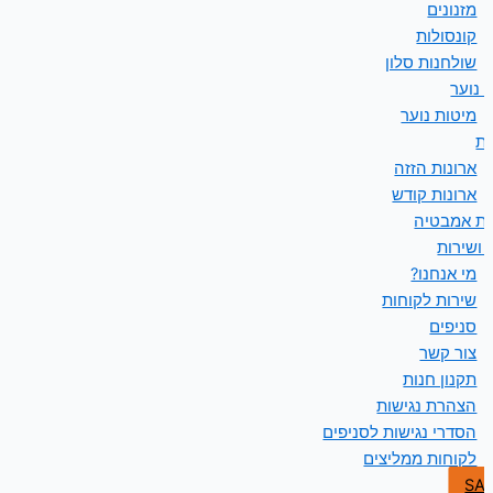
מזנונים
קונסולות
שולחנות סלון
 נוער
מיטות נוער
ות
ארונות הזזה
ארונות קודש
ות אמבטיה
 ושירות
מי אנחנו?
שירות לקוחות
סניפים
צור קשר
תקנון חנות
הצהרת נגישות
הסדרי נגישות לסניפים
לקוחות ממליצים
SA