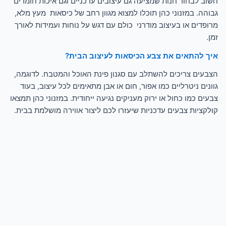
חשוב לבחור חנות שמציעה גם עיצובים עדכניים וגם איכות חומרים
גבוהה. במזנוני כהן תוכלו למצוא מגוון רחב של כיסאות מעץ מלא,
מרופדים או בעיצוב מודרני כולם עם דגש על נוחות ועמידות לאורך
זמן.
איך להתאים את צבע הכיסאות לעיצוב הבית?
הצבעים צריכים להשתלב עם סגנון פינת האוכל והמטבח. לדוגמה,
גוונים ניטרליים כמו אפור, חום או אבן מתאימים לכל עיצוב, בעוד
צבעים כמו כחול או ירוק מעניקים נגיעה ייחודית. במזנוני כהן תמצאו
קולקציות צבעים עדכניות שיעזרו לכם ליצור אווירה מושלמת בבית.