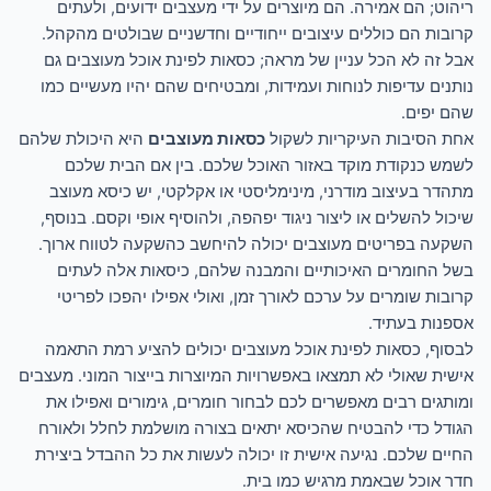
ריהוט; הם אמירה. הם מיוצרים על ידי מעצבים ידועים, ולעתים
קרובות הם כוללים עיצובים ייחודיים וחדשניים שבולטים מהקהל.
אבל זה לא הכל עניין של מראה; כסאות לפינת אוכל מעוצבים גם
נותנים עדיפות לנוחות ועמידות, ומבטיחים שהם יהיו מעשיים כמו
שהם יפים.
אחת הסיבות העיקריות לשקול
כסאות מעוצבים
היא היכולת שלהם
לשמש כנקודת מוקד באזור האוכל שלכם. בין אם הבית שלכם
מתהדר בעיצוב מודרני, מינימליסטי או אקלקטי, יש כיסא מעוצב
שיכול להשלים או ליצור ניגוד יפהפה, ולהוסיף אופי וקסם. בנוסף,
השקעה בפריטים מעוצבים יכולה להיחשב כהשקעה לטווח ארוך.
בשל החומרים האיכותיים והמבנה שלהם, כיסאות אלה לעתים
קרובות שומרים על ערכם לאורך זמן, ואולי אפילו יהפכו לפריטי
אספנות בעתיד.
לבסוף, כסאות לפינת אוכל מעוצבים יכולים להציע רמת התאמה
אישית שאולי לא תמצאו באפשרויות המיוצרות בייצור המוני. מעצבים
ומותגים רבים מאפשרים לכם לבחור חומרים, גימורים ואפילו את
הגודל כדי להבטיח שהכיסא יתאים בצורה מושלמת לחלל ולאורח
החיים שלכם. נגיעה אישית זו יכולה לעשות את כל ההבדל ביצירת
חדר אוכל שבאמת מרגיש כמו בית.