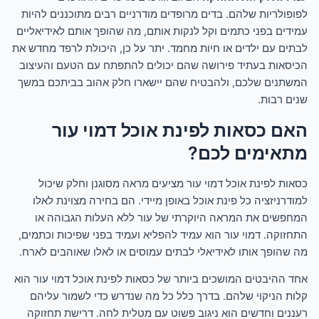
לפופולריות שלהם. בדים מרופדים מודרניים רבים מתוכננים להיות
עמידים בפני כתמים וקל לנקות אותם, מה שהופך אותם לאידיאליים
לבתים עם ילדים או חיות מחמד. יתר על כן, היכולת לרפד מחדש את
הכיסאות בעתיד פירושה שהם יכולים להתפתח עם הטעם והעיצוב
המשתנים שלכם, ולהבטיח שהם יישארו חלק אהוב בביתכם במשך
שנים רבות.
האם כסאות לפינת אוכל דמוי עור
מתאימים לכם?
כסאות לפינת אוכל דמוי עור מציעים מראה מסוגנן וחלק שיכול
למודרניזציה כל פינת אוכל באופן מיידי. הם בחירה מצוינת לאלו
המחפשים את המראה היוקרתי של עור ללא העלות הגבוהה או
התחזוקה. דמוי עור הוא עמיד להפליא ועמיד בפני שפיכות וכתמים,
מה שהופך אותו לאידיאלי לבתים עמוסים או לאלו שאוהבים לארח.
אחד ההיבטים המושכים ביותר של כסאות לפינת אוכל דמוי עור הוא
קלות הניקוי שלהם. בדרך כלל כל מה שנדרש כדי לשמור עליהם
רעננים וחדשים הוא ניגוב פשוט עם מטלית לחה. דרישת תחזוקה