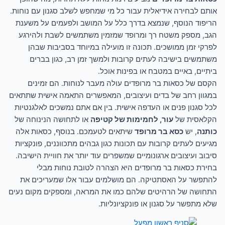
אותם לבחירה אידיאלית עבור כל מי שמחפש לשלב סגנון עם נוחות.
הריפוד הנוסף, שנמצא בדרך כלל על המושב ולפעמים על משענת
הגב, מספק משטח רך ומרופד שמזמין משתמשים לשבת ולהירגע
לפרקי זמן ממושכים. תכונה זו מועילה במיוחד בסביבות שבהן
משתמשים בישיבה לעתים קרובות ולמשך זמן רב, כגון בברים
ביתיים, באיים במטבח או בפינות אוכל.
הקסם של כסאות בר מרופדים עולה מעבר לנוחות. הם זמינים
במגוון רחב של בדים ועיצובים, המאפשרים התאמה אישית שתתאים
לכל סגנון פנים או העדפה אישית. בין אם אתם נמשכים לאלגנטיות
הקלאסית של
עור, לחמימות של קטיפה
או לתחושה הנינוחה של
כותנה
, יש
כסא בר מרופד
שיתאים לטעמכם. בנוסף, כסאות אלה
מגיעים לעתים קרובות עם תכונות כגון גבהים מתכווננים, פונקציות
סיבוב ועיצובים ארגונומיים שמשפרים עוד יותר את חוויית הישיבה.
בחירת כסאות בר מרופדים היא הצהרה לטובת נוחות מבלי
להתפשר על האסתטיקה. הם מושלמים עבור אלו שמעריכים את
התחושה של הרהיטים שלהם כמו את המראה, ומספקים מקום נעים
שלא מתפשר על סגנון או פונקציונליות.