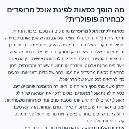
מה הופך כסאות לפינת אוכל מרופדים
לבחירה פופולרית?
כסאות לפינת אוכל מרופדים
מוערכים זה מכבר בזכות הנוחות
והגמישות הבלתי ניתנים להשוואה שלהם, מה שהופך אותם לבחירה
פופולרית בקרב בעלי בתים. המשיכה העיקרית טמונה בריפוד הרך
ובכיסוי הבד שלהם, שאינם רק מספקים חוויית ישיבה נעימה אלא
גם מציעים אפשרויות בלתי מוגבלות להתאמה אישית. בין אם אתם
מעדיפים מראה אלגנטי ומודרני או תחושה עשירה ומסורתית, ניתן
להתאים כסאות מרופדים עם מגוון רחב של בדים, דוגמאות וצבעים
כדי להתאים לכל נושא של חדר אוכל.
יתרון משמעותי נוסף הוא החום והאווירה המזמינה שהם יוצרים.
כסאות לפינת אוכל מרופדים יכולים לרכך את המראה של חלל
האוכל, לגרום לו להרגיש יותר מסביר פנים ונוח לארוחות משפחתיות
ומסיבות ארוחת ערב ארוכות כאחד. גורם הנוחות הזה הוא סיבה
גדולה לכך שרבים בוחרים באפשרויות מרופדות על פני חומרים
קשים ופחות סלחניים.
עמידות וקלות תחזוקה
הם גם גורמים מרכזיים התורמים