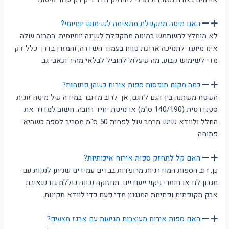
האם מיטה מתקפלת מתאימה לשימוש יומיומי?
לא מומלץ להשתמש במיטה מתקפלת לשינה יומיומית. המבנה שלה
אינו מיועד לתמיכה ארוכת טווח בעמוד השדרה, והמזרן בדרך כלל דק
מדי לשימוש קבוע, מה שעלול להוביל לבלאי מהיר וכאבי גב.
כמה מקום תופסות ספות אירוח כשהן פתוחות?
השטח משתנה בין דגם לדגם, אך לרוב מדובר במידה של מיטה זוגית
סטנדרטית (140/190 ס"מ) או מיטת יחיד רחבה. חשוב למדוד את
החלל ולוודא שיש מרחב של לפחות 50 ס"מ מסביב לספה כשהיא
פתוחה.
האם קל לתחזק ספות אירוח איכותיות?
כן, רוב הספות המודרניות מרופדות בבדים עמידים שניתן לנקות עם
מגבון לח או חומרי ניקוי ייעודיים. תחזוקה נכונה כוללת גם שאיבת
אבק תקופתית ופתיחת המנגנון מדי פעם כדי לוודא תקינות.
האם ספות אירוח מעוצבות מגיעות עם ארגז מצעים?