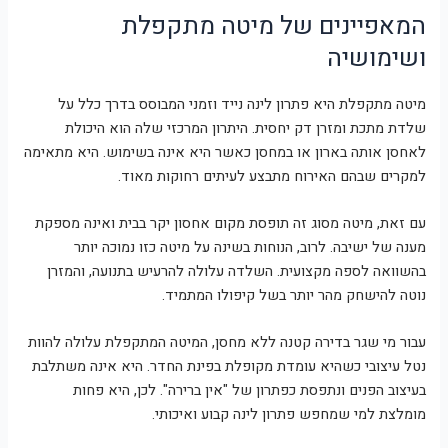
המאפיינים של מיטה מתקפלת
ושימושיה
מיטה מתקפלת היא פתרון לינה נייד וזמני המבוסס בדרך כלל על
שלדת מתכת ומזרן דק יחסית. היתרון המרכזי שלה הוא היכולת
לאחסן אותה בארון או במחסן כאשר היא אינה בשימוש. היא מתאימה
למקרים שבהם האירוח מתבצע לעיתים רחוקות מאוד.
עם זאת, מיטה מסוג זה תופסת מקום אחסון יקר בבית ואינה מספקת
מענה של ישיבה. לרוב, הנוחות בשינה על מיטה כזו נמוכה יותר
בהשוואה לספה מקצועית. השלדה עלולה להרעיש בתנועה, והמזרן
נוטה להישחק מהר יותר בשל קיפולו המתמיד.
עבור מי שגר בדירה קטנה ללא מחסן, המיטה המתקפלת עלולה להוות
נטל עיצובי כשהיא עומדת מקופלת בפינת החדר. היא אינה משתלבת
בעיצוב הפנים ונתפסת כפתרון של "אין ברירה". לכן, היא פחות
מומלצת למי שמחפש פתרון לינה קבוע ואיכותי.