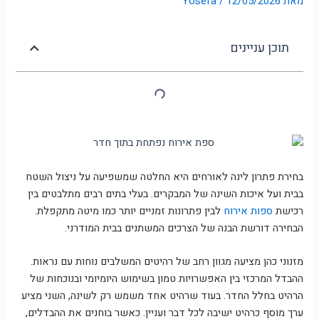
מאת
12/05/2026
/
Yosefa
פינות אוכל
ספות לסלון
תוכן עניינים
חדרי שינה
סלון
ספות נוער
ארונות
בחירת פתרון לינה לאורחים היא החלטה שמשפיעה על ניצול השטח
ארונות אמבטיה
בבית ועל איכות השינה של המבקרים. בעלי בתים רבים מתלבטים בין
מידע ושירות
רכישת
ספות אירוח
לבין פתרונות זמניים יותר כמו מיטה מתקפלת.
הבחירה דורשת הבנה של הצרכים המשתנים בבית המודרני.
SALE
מזנוני כהן מציעה מגוון רחב של רהיטים המשלבים נוחות עם נראות.
ההבדל המרכזי בין האפשרויות טמון בשימוש היומיומי ובנוכחות של
הרהיט בחלל החדר. בעוד שרהיט אחד משמש רק לשינה, השני מציע
ערך מוסף כרהיט ישיבה לכל דבר ועניין. כאשר בוחנים את ההבדלים,