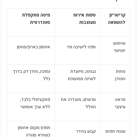
קריטריון
ספות אירוח
מיטה מתקפלת
להשוואה
מעוצבות
סטנדרטית
שימוש
ספה לישיבה ונוי
אחסון בארון/מחסן
יומיומי
נוחות
גבוהה, מיועדת
נמוכה, מזרן דק בדרך
המזרן
לשינה ממושכת
כלל
מראה
מרשים, משדרג את
פונקציונלי בלבד,
עיצובי
החלל
ללא ערך אסתטי
תופס מקום אחסון
שטח תפוס
קבוע בחדר
כשהיא סגורה