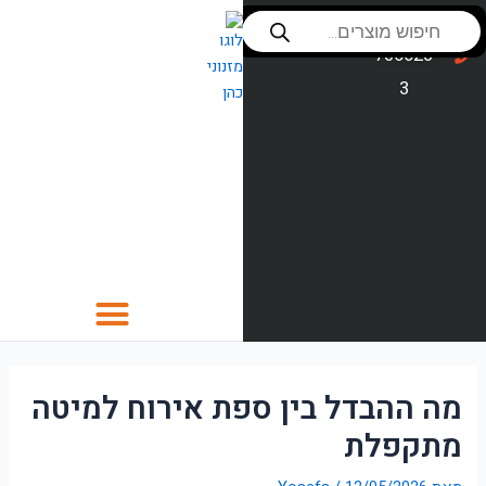
ילוג
Products
שירות לקוחות
053-
search
תוכן
סניפים
736623
3
כסאות
מה ההבדל בין ספת אירוח למיטה
כסאות לפינת אוכל
מתקפלת
כסאות בר