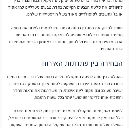
מחמד, כדאי לבחור בדים סינתטיים קלים לניקוי. הצבע הנבחר צריך
להשלים את פלטת הצבעים הקיימת בחדר. צבעים ניטרליים כמו אפור
או בז' נחשבים לפופולריים מאוד בשל הורסטיליות שלהם.
חשוב לבדוק את המנגנון בחנות עצמה. נסו לפתוח ולסגור את הספה
מספר פעמים כדי לוודא שהפעולה חלקה ושקטה. בדקו האם יש
ארגז מצעים מובנה, שיכול לחסוך מקום רב באחסון הכריות והשמיכות
עבור האורחים.
הבחירה בין פתרונות האירוח
ההחלטה בין ספה למיטה מתקפלת תלויה בסופו של דבר באורח החיים
ובמבנה הבית. ספות אירוח הן השקעה לטווח ארוך המעניקה גם פתרון
ישיבה מעוצב וגם מקום לינה איכותי. הן משדרגות את נראות החדר
והופכות אותו לדינמי ושימושי יותר בכל שעות היממה.
לעומת זאת, מיטה מתקפלת נשארת פתרון דחק למי שאינו מארח
כלל או שאין לו מקום פנוי לרהיט קבוע. עבור רוב המשפחות בישראל,
השילוב של נוחות ועיצוב מנצח את שיקולי האחסון הזמניים. השקעה