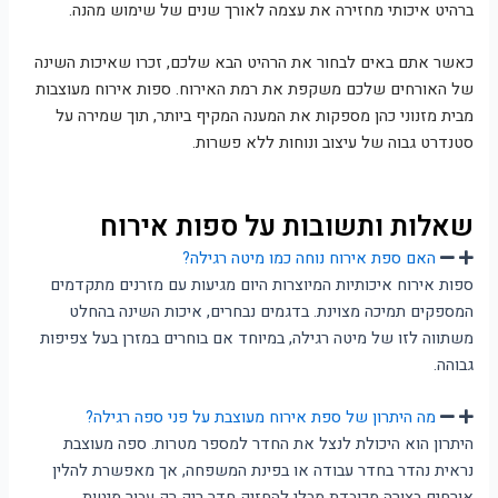
ברהיט איכותי מחזירה את עצמה לאורך שנים של שימוש מהנה.
כאשר אתם באים לבחור את הרהיט הבא שלכם, זכרו שאיכות השינה
של האורחים שלכם משקפת את רמת האירוח. ספות אירוח מעוצבות
מבית מזנוני כהן מספקות את המענה המקיף ביותר, תוך שמירה על
סטנדרט גבוה של עיצוב ונוחות ללא פשרות.
שאלות ותשובות על ספות אירוח
האם ספת אירוח נוחה כמו מיטה רגילה?
ספות אירוח איכותיות המיוצרות היום מגיעות עם מזרנים מתקדמים
המספקים תמיכה מצוינת. בדגמים נבחרים, איכות השינה בהחלט
משתווה לזו של מיטה רגילה, במיוחד אם בוחרים במזרן בעל צפיפות
גבוהה.
מה היתרון של ספת אירוח מעוצבת על פני ספה רגילה?
היתרון הוא היכולת לנצל את החדר למספר מטרות. ספה מעוצבת
נראית נהדר בחדר עבודה או בפינת המשפחה, אך מאפשרת להלין
אורחים בצורה מכובדת מבלי להחזיק חדר ריק רק עבור מיטות.