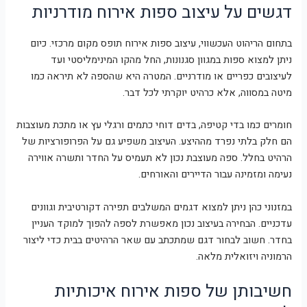
דגשים על עיצוב ספות אירוח מודרניות
בתחום הריהוט העכשווי, עיצוב ספות אירוח תופס מקום מרכזי. כיום
ניתן למצוא ספות במגוון סגנונות, החל מהקו המינימליסטי ועד
לעיצובים כפריים או מודרניים. המטרה היא שהספה לא תיראה כמו
מיטה במסווה, אלא כרהיט יוקרתי לכל דבר.
חומרים כמו בדי קטיפה, בדים דוחי כתמים ורגלי עץ או מתכת מעוצבות
הם חלק בלתי נפרד מההיצע. העיצוב משפיע גם על הפרופורציות של
הרהיט בחלל. ספה מעוצבת נכון לא תעמיס על החדר ותשרה אווירה
נעימה ומזמינה עבור הדיירים והאורחים.
במזנוני כהן ניתן למצוא דגמים המשלבים תפירה דקורטיבית וגוונים
עדכניים. הבחירה בעיצוב נכון מאפשרת לספה להפוך למוקד העניין
בחדר. חשוב לבחור דגם שמתכתב עם שאר הרהיטים בבית כדי ליצור
הרמוניה ויזואלית מלאה.
חשיבותן של ספות אירוח איכותיות