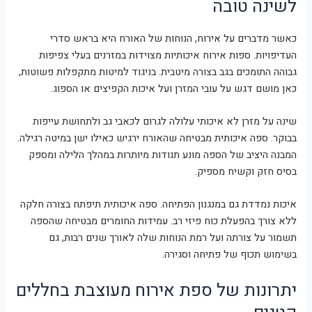
לשינה טובה
כאשר מדברים על אירוח, הנוחות של האורח היא בראש סדרי
העדיפויות. ספות אירוח איכותיות מצוידות במזרנים בעלי צפיפות
גבוהה התומכים בגב בצורה מיטבית. בניגוד למיטות מתקפלות פשוטות,
כאן מושם דגש על עובי המזרן ועל איכות הקפיצים או הספוג.
שינה על מזרן לא איכותי עלולה לגרום לכאבי גב ולתחושת עייפות
בבוקר. ספה איכותית מבטיחה שהאורח ירגיש כאילו ישן במיטה רגילה.
המבנה היציב של הספה מונע תנודות מיותרות במהלך הלילה ומספק
בסיס חזק וקשיח מספיק.
איכות נמדדת גם במנגנון הפתיחה. ספה איכותית תיפתח בצורה חלקה
ללא צורך בהפעלת כוח פיזי רב. עמידות החומרים מבטיחה שהספה
תשמור על צורתה ועל רמת הנוחות שלה לאורך שנים רבות, גם
בשימוש תכוף של פתיחה וסגירה.
יתרונות של ספת אירוח מעוצבת בחללים