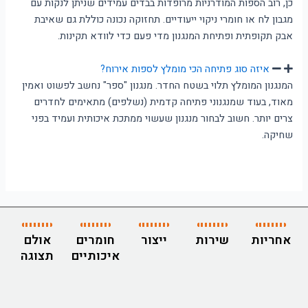
כן, רוב הספות המודרניות מרופדות בבדים עמידים שניתן לנקות עם
מגבון לח או חומרי ניקוי ייעודיים. תחזוקה נכונה כוללת גם שאיבת
אבק תקופתית ופתיחת המנגנון מדי פעם כדי לוודא תקינות.
איזה סוג פתיחה הכי מומלץ לספות אירוח?
המנגנון המומלץ תלוי בשטח החדר. מנגנון "ספר" נחשב לפשוט ואמין
מאוד, בעוד שמנגנוני פתיחה קדמית (נשלפים) מתאימים לחדרים
צרים יותר. חשוב לבחור מנגנון שעשוי ממתכת איכותית ועמיד בפני
שחיקה.
אחריות
שירות
ייצור
חומרים
אולם
איכותיים
תצוגה