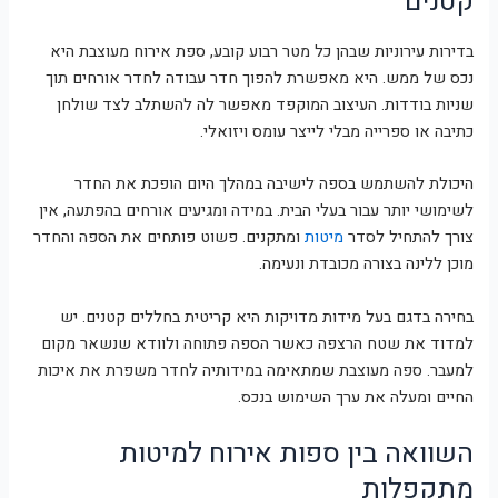
קטנים
בדירות עירוניות שבהן כל מטר רבוע קובע, ספת אירוח מעוצבת היא
נכס של ממש. היא מאפשרת להפוך חדר עבודה לחדר אורחים תוך
שניות בודדות. העיצוב המוקפד מאפשר לה להשתלב לצד שולחן
כתיבה או ספרייה מבלי לייצר עומס ויזואלי.
היכולת להשתמש בספה לישיבה במהלך היום הופכת את החדר
לשימושי יותר עבור בעלי הבית. במידה ומגיעים אורחים בהפתעה, אין
צורך להתחיל לסדר
מיטות
ומתקנים. פשוט פותחים את הספה והחדר
מוכן ללינה בצורה מכובדת ונעימה.
בחירה בדגם בעל מידות מדויקות היא קריטית בחללים קטנים. יש
למדוד את שטח הרצפה כאשר הספה פתוחה ולוודא שנשאר מקום
למעבר. ספה מעוצבת שמתאימה במידותיה לחדר משפרת את איכות
החיים ומעלה את ערך השימוש בנכס.
השוואה בין ספות אירוח למיטות
מתקפלות