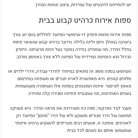
יש להתייחס להיבטים של עמידות, עיצוב ונוחות המזרן.
ספות אירוח כרהיט קבוע בבית
ספות אירוח מהוות פתרון דו-שימושי המיועד לחללים בהם יש צורך
בישיבה במהלך היום ולינה בלילה. מדובר ברהיט קבוע שנשאר פתוח
בחלל החדר, מה שמחייב בחירה במוצר בעל חזות מרשימה. היתרון
הגדול הוא הזמינות המיידית של המיטה ללא צורך באחסון מורכב.
השימוש בספה מסוג זה מתאים במיוחד לחדרי עבודה, חדרי ילדים או
סלונים קטנים. היא מאפשרת לארח חברים או משפחה במינימום
מאמץ לוגיסטי. איכות המנגנונים בספות אלו השתפרה משמעותית
בשנים האחרונות, מה שמבטיח פתיחה וסגירה קלה ומהירה.
מעבר לצד הפרקטי, ספה כזו משדרגת את מראה החדר. היא מעניקה
תחושה של חדר מגורים מושקע ולא של חדר "מחסן" המיועד רק
לאורחים. מסיבה זו, אנשים רבים מעדיפים להשקיע ברהיט איכותי
שמשמש אותם גם כשהם לבד בבית.