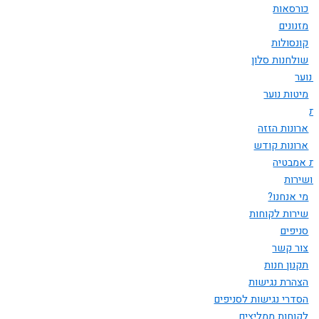
כורסאות
מזנונים
קונסולות
שולחנות סלון
 נוער
מיטות נוער
ות
ארונות הזזה
ארונות קודש
ות אמבטיה
 ושירות
מי אנחנו?
שירות לקוחות
סניפים
צור קשר
תקנון חנות
הצהרת נגישות
הסדרי נגישות לסניפים
לקוחות ממליצים