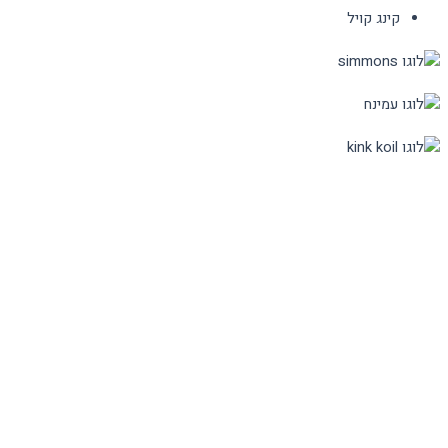
קינג קויל