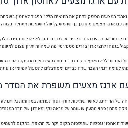
 עם ארגז מצעים לאחסון ארוך טוו
 וארגז המצעים מספק בדיוק את התנאים הללו. בניגוד לאחסון בשקיו
חות עם ארגז מצעים מתוכנן כך שהמשקל של השמיכות מתחלק בצורה ש
ם לבחור את הרהיט החדש לבית. ארגז רדוד מדי לא יאפשר סגירה חלק
ל בנפחו לחצי ארון בגדים סטנדרטי, מה שמהווה יתרון עצום למשפחו
ל המושב ללא מאמץ פיזי ניכר. בוכנות גז איכותיות מחזיקות את המו
 לעומת דגמי העבר שהיו כבדים ומסורבלים לתפעול יומיומי או עונתי.
עם ארגז מצעים משפרת את הסדר ב
חה של הדיירים. כאשר שמיכות חורף ופוך נערמות במקומות גלויים לעין
קה פתרון סמוי מהעין ששומר על מראה נקי ומאורגן של חדר המגורים.
ידות אחסון נוספות שתופסות מקום יקר על הרצפה. במקום להעמיס את