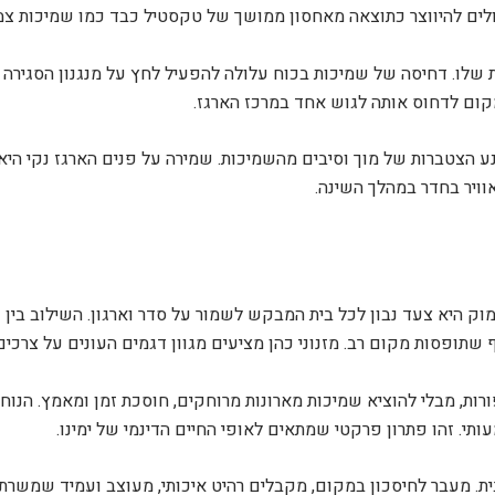
ולים להיווצר כתוצאה מאחסון ממושך של טקסטיל כבד כמו שמיכות צמ
ת שלו. דחיסה של שמיכות בכוח עלולה להפעיל לחץ על מנגנון הסגירה
קום לדחוס אותה לגוש אחד במרכז הארגז.
ע הצטברות של מוך וסיבים מהשמיכות. שמירה על פנים הארגז נקי היא
ויר בחדר במהלך השינה.
ק היא צעד נבון לכל בית המבקש לשמור על סדר וארגון. השילוב בין פ
שתופסות מקום רב. מזנוני כהן מציעים מגוון דגמים העונים על צרכים 
ורות, מבלי להוציא שמיכות מארונות מרוחקים, חוסכת זמן ומאמץ. הנו
תי. זהו פתרון פרקטי שמתאים לאופי החיים הדינמי של ימינו.
ת. מעבר לחיסכון במקום, מקבלים רהיט איכותי, מעוצב ועמיד שמשרת