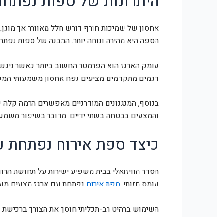
היתרונות של ספות נפתחות
אחסון של שמיכות חורף דורש חלל מאוורר אך מוגן,
הספה היא מהירה ונוחה יותר. המבנה של ספות נפת
עומק הארגז הוא הפרמטר החשוב ביותר כאשר ניגשי
דגמים מתקדמים מציעים נפח אחסון משמעותי המקבי
בנוסף, המנגנונים המודרניים מאפשרים הרמה קלה ש
והמצעים בבטחה בשתי ידיים. מדובר בשיפור משמעותי
כיצד ספת אירוח נפתחת 
הסדר הוויזואלי בבית משפיע ישירות על תחושת הרוו
עומס חזותי.
ספת אירוח
נפתחת עם ארגז מצעים מעני
השימוש ברהיט רב-תכליתי חוסך את הצורך ברכישת ש