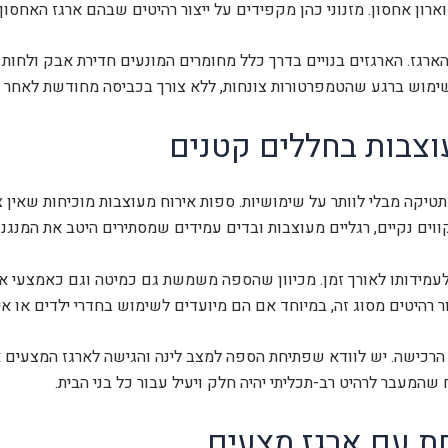
רון אחסון. מזנוני כהן מקפידים על ייצור רהיטים שבהם ארגז האחסון
ארגז. הארגזים בנויים בדרך כלל מחומרים המונעים חדירת אבק ולחות
לשימוש ברגע שהטמפרטורות צונחות, ללא צורך בכביסה מחודשת לאחר ה
וצבות בחללים קטנים
טיקה מבלי לוותר על שימושיות. ספות אירוח מעוצבות מוכיחות שאין 
וים נקיים, רגליים מעוצבות ובדים עמידים שמסתירים היטב את המנגנ
מידותו לאורך זמן. מכיוון שהספה משמשת גם כמיטה וגם כאמצעי אחסו
 רהיטים מסוג זה, במיוחד אם הם מיועדים לשימוש בחדרי ילדים או איר
כישה. יש לוודא שפתיחת הספה למצב לינה והגישה לארגז המצעים אינ
שהמעבר לרהיט רב-תכליתי יהיה חלק ויעיל עבור כל בני הבית.
ת עם ארגז מצעים