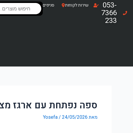
ילוג
053-
Products
שירות לקוחות
סניפים
search
תוכן
7366
233
ספה נפתחת עם ארגז מצע
מאת
24/05/2026
/
Yosefa