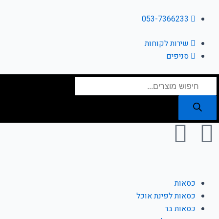
ילוג
תוכן
053-7366233
שירות לקוחות
סניפים
Products
search
I
F
n
a
s
c
כסאות
t
e
כסאות לפינת אוכל
כסאות בר