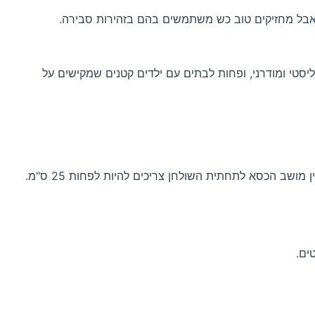
ליסטי ומודרני, ופחות לבתים עם ילדים קטנים שמקישים על
הרבה משפחות מתמקדות בשולחן ושוכחות שהכסאות הם מה שרואים הכי הרבה כשיושבים בחדר. גובה הכסא ביחס לשולחן חשוב: בין מושב הכסא לתחתית השולחן צריכים להיות לפחות 25 ס"מ.
ים.