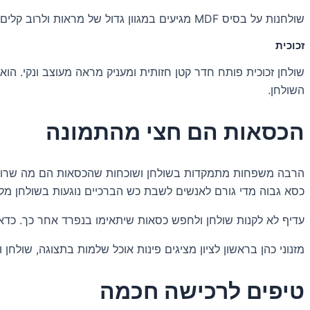
שולחנות על בסיס MDF מגיעים במגוון גדול של מראות ולרוב קלים יותר ופחות יקרים מעץ מלא. הם פחות עמידים לחבטות ולשריטות, אבל מחזיקים טוב כש משתמשים בהם בזהירות סבירה.
זכוכית
שולחן זכוכית פותח חדר קטן חזותית ומעניק מראה מעוצב ונקי. הוא
השולחן.
הכסאות הם חצי מהתמונה
כסא גבוה מדי גורם לאנשים לשבת כש הברכיים נוגעות בשולחן מלמ
עדיף לא לקנות שולחן ולחפש כסאות שיתאימו בנפרד אחר כך. כדאי 
מזנוני כהן בראשון לציון מציגים פינות אוכל שלמות בתצוגה, שולח
טיפים לרכישה חכמה