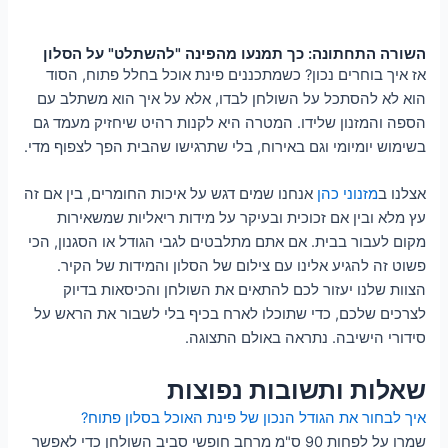
השורה התחתונה: כך תמנעו מהפינה "להשתלט" על הסלון
אז איך בוחרים נכון? כשמתכננים פינת אוכל בחלל פתוח, הסוד
הוא לא להסתכל על השולחן לבדו, אלא על איך הוא משתלב עם
הספה והמזנון שלידו. המטרה היא לקנות רהיט שיחזיק מעמד גם
בשימוש יומיומי וגם באירוח, בלי שתרגישו שהבית הפך לצפוף מדי.
אצלנו ב
מזנוני כהן
אנחנו שמים דגש על איכות החומרים, בין אם זה
עץ מלא ובין אם זכוכית ובעיקר על מידות ריאליות שמשאירות
מקום לעבור בבית. אם אתם מתלבטים לגבי הגודל או הסגנון, הכי
פשוט זה להגיע אלינו עם צילום של הסלון והמידות של הקיר.
הצוות שלנו יעזור לכם להתאים את השולחן והכיסאות בדיוק
לצרכים שלכם, כדי שתוכלו לארח בכיף בלי לשבור את הראש על
סידורי הישיבה. נתראה באולם התצוגה.
שאלות ותשובות נפוצות
איך לבחור את הגודל הנכון של פינת האוכל בסלון פתוח?
שמרו על לפחות 90 ס"מ מרחב חופשי סביב השולחן כדי לאפשר