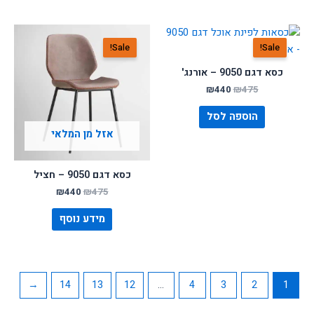
ארונות
ארונות אמבטיה
המחיר
המחיר
המחיר
המחיר
המקורי
הנוכחי
המקורי
הנוכחי
Sale!
Sale!
היה:
הוא:
היה:
הוא:
מידע ושירות
₪440.
₪475.
₪440.
₪475.
כסא דגם 9050 – אורנג'
SALE
₪
440
₪
475
הוספה לסל
אזל מן המלאי
כסא דגם 9050 – חציל
₪
440
₪
475
מידע נוסף
←
14
13
12
…
4
3
2
1