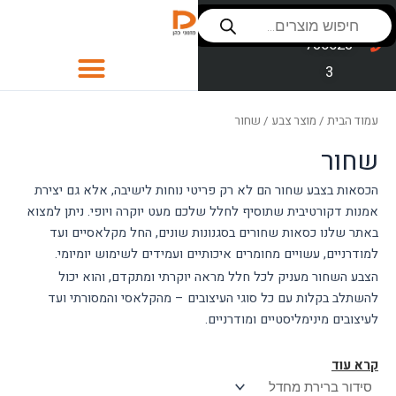
ילוג
Products
שירות לקוחות
053-
search
תוכן
סניפים
736623
3
כסאות
עמוד הבית
/ מוצר צבע / שחור
כסאות לפינת אוכל
שחור
כסאות בר
הכסאות בצבע שחור הם לא רק פריטי נוחות לישיבה, אלא גם יצירת
אמנות דקורטיבית שתוסיף לחלל שלכם מעט יוקרה ויופי. ניתן למצוא
פינות אוכל
באתר שלנו כסאות שחורים בסגנונות שונים, החל מקלאסיים ועד
ספות לסלון
למודרניים, עשויים מחומרים איכותיים ועמידים לשימוש יומיומי.
הצבע השחור מעניק לכל חלל מראה יוקרתי ומתקדם, והוא יכול
חדרי שינה
להשתלב בקלות עם כל סוגי העיצובים – מהקלאסי והמסורתי ועד
לעיצובים מינימליסטיים ומודרניים.
סלון
ספות נוער
קרא עוד