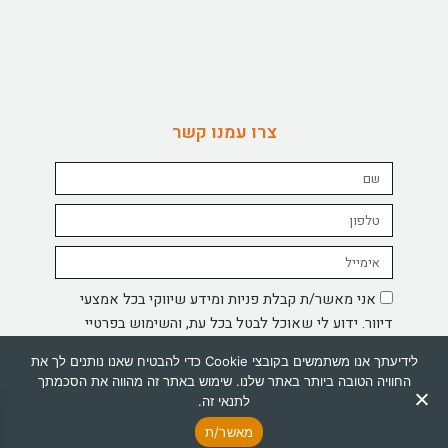
צרו עמנו קשר
Name
טלפון
Email
אישור
אני מאשר/ת קבלת פניות ומידע שיווקי בכל אמצעי
מדיניות
דיוור. ידוע לי שאוכל לבטל בכל עת, והשימוש בפרטיי
כפוף ל
מדיניות הפרטיות
באתר.
לידיעתך אנו משתמשים בקובצי Cookie כדי להבטיח שאנו נותנים לך את
החוויה הטובה ביותר באתר שלנו. שימוש באתר זה מהווה את הסכמתך
שליחה
לתנאי זה.
I
F
053-7366233
מאשר/ת
n
a
s
c