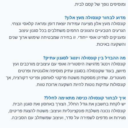
ומוסיפים נופך של קסם לבית.
מדוע לבחור קונסולה מעץ אלון?
קונסולה מעץ אלון מציעה עמידות יוצאת דופן ומראה קלאסי ונצחי.
הגרעים הטבעיים והגוונים החמים משתלבים בכל סגנון עיצוב
ומעניקים לפריט אופי ייחודי. זו בחירה שמבטיחה שימוש ארוך שנים
והשקעה באיכות.
מה ההבדל בין קונסולה וינטג' לסגנון עתיק?
קונסולה וינטג' מדגישה היסטוריה ואופי עם עיצובים מורכבים ועץ
מיושן, בעוד שקונסולה בסגנון עתיק מוסיפה אלגנטיות ופרטים
מעוטרים. שתיהן מספקות משטח פרקטי לאחסון ופריטי דקורציה, אך
קונסולות עתיקות נוטות להיות השקעה ארוכת טווח.
איך לבחור קונסולה כניסה מתאימה לחלל?
יש לקחת בחשבון את גודל החלל, הצורך באחסון ואת סגנון הבית.
קונסולה נכונה משלבת פונקציונליות ועיצוב: משטח להצגת פריטים,
מגירות או מדפים לשמירה על סדר, ועיצוב שמשתלב עם הסביבה.