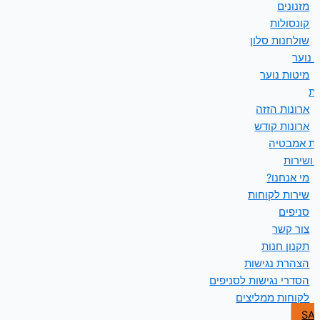
מזנונים
קונסולות
שולחנות סלון
 נוער
מיטות נוער
ות
ארונות הזזה
ארונות קודש
ות אמבטיה
 ושירות
מי אנחנו?
שירות לקוחות
סניפים
צור קשר
תקנון חנות
הצהרת נגישות
הסדרי נגישות לסניפים
לקוחות ממליצים
SA