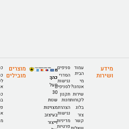
עמוד
סניפים
כס
מידע
מוצרים
מזנוני
הבית
ושירות
מובילים
הסדרי
כס
כהן:
מי
נגישות
לפ
מעל
אנחנו?
לסניפים
או
30
שירות
תקנון
כס
לקוחות
חנות
שנות
בר
בלוג
הצהרת
מצוינות
פי
נגישות
או
צור
בעיצוב
קשר
מדיניות
מז
וייצור
פרטיות
שאלות