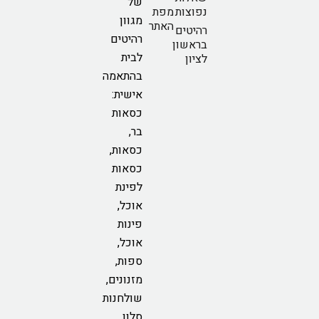
של
נפוצות
מפת
מגוון
האתר
רהיטים
רהיטים
בראשון
לבית
לציון
בהתאמה
אישית:
כסאות
בר,
כסאות,
כסאות
לפינת
אוכל,
פינות
אוכל,
ספות,
מזנונים,
שולחנות
סלון,