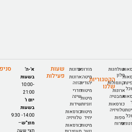
שעות
סניפ
אות
שולחנות
מזרונים
ארונות
א'-ה'
סלון
פעילות
אות
מיטה
ארונות
בשעות
הקטגוריות
ינת
קונסולות
יהודית
הזזה
10:00-
שלנו
כל
ארונות
מיטות
חדרי
21:00
אות
אמבטיה
שינה
מיטות
יום ו'
כורסאות
זוגיות
שידות
בשעות
נות
טלוויזיה
מיטות
כורסאות
14:00- 9:30
כל
ספות
יחיד
טלוויזיה
מוצ"ש
–
נונים
אירוח
מיטות
כורסאות
חצי שעה
נוער
מעוצבות