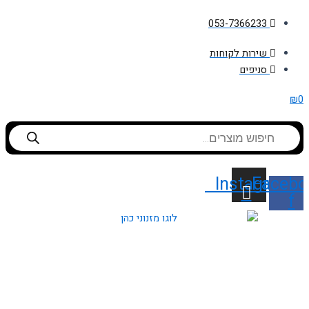
דילוג
053-7366233
לתוכן
שירות לקוחות
סניפים
₪
0
Products
search
Instagram
Facebo
f