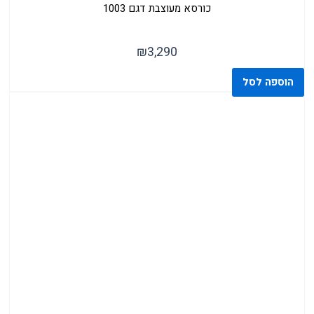
כורסא מעוצבת דגם 1003
( 40 )
₪
3,290
כסאות בר מודרניים
הוספה לסל