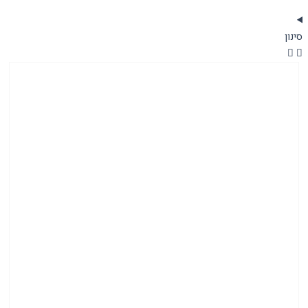
ארונות אמבטיה
סינון
( 8 )
ארונות הזזה
( 4 )
ארונות קודש
( 12 )
חדרי שינה