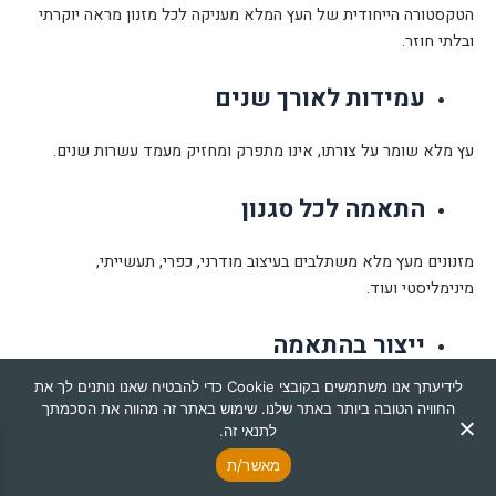
הטקסטורה הייחודית של העץ המלא מעניקה לכל מזנון מראה יוקרתי
ובלתי חוזר.
עמידות לאורך שנים
עץ מלא שומר על צורתו, אינו מתפרק ומחזיק מעמד עשרות שנים.
התאמה לכל סגנון
מזנונים מעץ מלא משתלבים בעיצוב מודרני, כפרי, תעשייתי,
מינימליסטי ועוד.
ייצור בהתאמה
לידיעתך אנו משתמשים בקובצי Cookie כדי להבטיח שאנו נותנים לך את
חלק מהדגמים במזנוני כהן מאפשרים התאמה למידות, צבעים וגימורים.
החוויה הטובה ביותר באתר שלנו. שימוש באתר זה מהווה את הסכמתך
לתנאי זה.
איך לבחור מזנון מושלם לסלון?
מאשר/ת