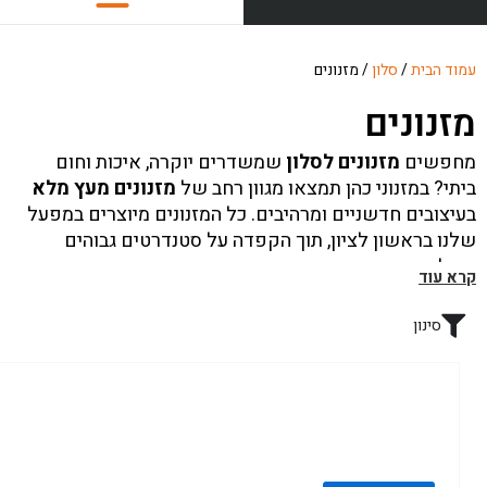
כסאות
עמוד הבית
/
סלון
/ מזנונים
כסאות לפינת אוכל
מזנונים
כסאות בר
מחפשים
מזנונים לסלון
שמשדרים יוקרה, איכות וחום
פינות אוכל
ביתי? במזנוני כהן תמצאו מגוון רחב של
מזנונים מעץ מלא
בעיצובים חדשניים ומרהיבים. כל המזנונים מיוצרים במפעל
ספות לסלון
שלנו בראשון לציון, תוך הקפדה על סטנדרטים גבוהים
ושילוב מיטב החידושים והטרנדים העיצוביים.
חדרי שינה
קרא עוד
אנו מציעים
מזנונים בעיצוב אישי
במגוון צורות, צבעים
סלון
וחומרים, כך שתוכלו להתאים את המזנון בדיוק לסגנון הסלון
סינון
שלכם. בין אם אתם מחפשים מזנון צף, מזנון טלוויזיה או
ספות נוער
מזנון במראה מודרני, קלאסי או יוקרתי, במזנוני כהן רהיטים
תמצאו את הפתרון המושלם.
ארונות
ארונות אמבטיה