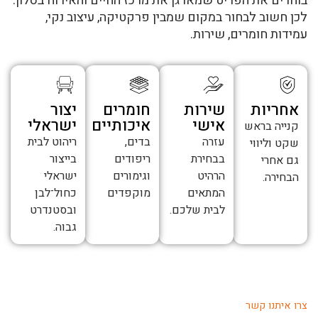
בוחרים את הפריט שמארגן את מרכז החיים והאירוח בסלון.
לכן חשוב לבחור במקום שמבין פרקטיקה, עיצוב נקי,
עמידות חומרים, שירות.
אחריות
שירות
חומרים
יצור
אישי
איכותיים
ישראלי
קנייה בראש
עזרה
בדים,
ריהוט לבית
שקט וליווי
בבחירת
ריפודים
בייצור
גם אחרי
הרהיט
וגימורים
ישראלי
הבחירה.
המתאים
מוקפדים
כחול־לבן
לבית שלכם.
ובסטנדרט
גבוה.
צרו איתנו קשר