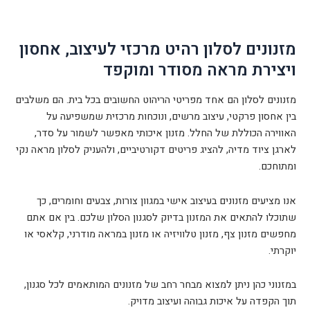
מזנונים לסלון רהיט מרכזי לעיצוב, אחסון
ויצירת מראה מסודר ומוקפד
מזנונים לסלון הם אחד מפריטי הריהוט החשובים בכל בית. הם משלבים
בין אחסון פרקטי, עיצוב מרשים, ונוכחות מרכזית שמשפיעה על
האווירה הכוללת של החלל. מזנון איכותי מאפשר לשמור על סדר,
לארגן ציוד מדיה, להציג פריטים דקורטיביים, ולהעניק לסלון מראה נקי
ומתוחכם.
אנו מציעים מזנונים בעיצוב אישי במגוון צורות, צבעים וחומרים, כך
שתוכלו להתאים את המזנון בדיוק לסגנון הסלון שלכם. בין אם אתם
מחפשים מזנון צף, מזנון טלוויזיה או מזנון במראה מודרני, קלאסי או
יוקרתי.
במזנוני כהן ניתן למצוא מבחר רחב של מזנונים המותאמים לכל סגנון,
תוך הקפדה על איכות גבוהה ועיצוב מדויק.