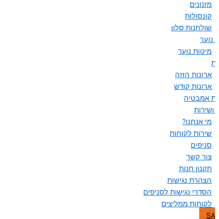
מזנונים
קונסולות
שולחנות סלון
 נוער
מיטות נוער
ות
ארונות הזזה
ארונות קודש
ות אמבטיה
 ושירות
מי אנחנו?
שירות לקוחות
סניפים
צור קשר
תקנון חנות
הצהרת נגישות
הסדרי נגישות לסניפים
לקוחות ממליצים
SA