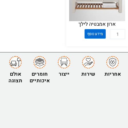
ארון אמבטיה לילך
כ
מידע נוסף
מ
ו
ת
ש
ל
אחריות
שירות
ייצור
חומרים
אולם
א
איכותיים
תצוגה
ר
ו
ן
א
מ
ב
ט