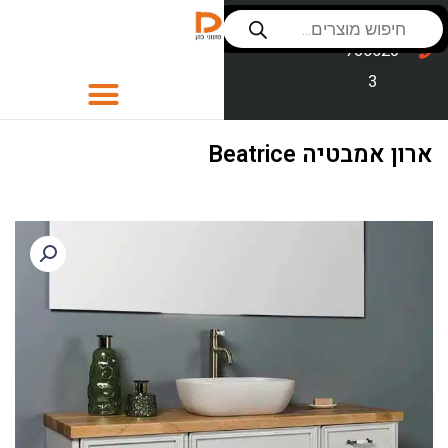
ילוג
Products
שירות לקוחות
053-
search
תוכן
סניפים
736623
3
כסאות
ארון אמבטיה Beatrice
כסאות לפינת אוכל
כסאות בר
פינות אוכל
ספות לסלון
חדרי שינה
סלון
ספות נוער