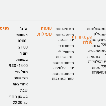
שעות
סניפ
אות
שולחנות
מזרונים
ארונות
א'-ה'
סלון
פעילות
אות
מיטה
ארונות
בשעות
הקטגוריות
ינת
קונסולות
יהודית
הזזה
10:00-
שלנו
כל
ארונות
מיטות
חדרי
21:00
אות
אמבטיה
שינה
מיטות
יום ו'
כורסאות
זוגיות
שידות
בשעות
נות
טלוויזיה
מיטות
כורסאות
14:00- 9:30
כל
ספות
יחיד
טלוויזיה
מוצ"ש
–
נונים
אירוח
מיטות
כורסאות
חצי שעה
נוער
מעוצבות
אחרי צאת
שבת
בשעון חורף
עד 22:30