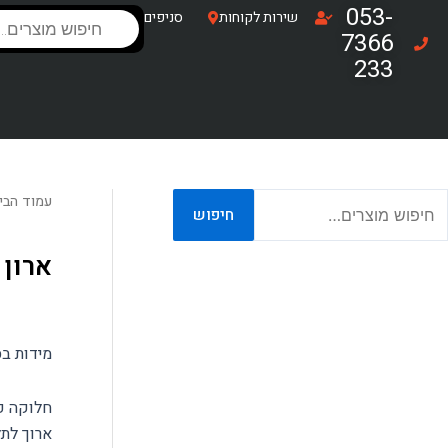
ילוג
053-
Products
שירות לקוחות
סניפים
search
תוכן
7366
233
יפוש
עמוד הבי
חיפוש
בור:
ארון הזזה 2 דל
מידות בס"מ: רוחב 
ארוך לתלייה, 