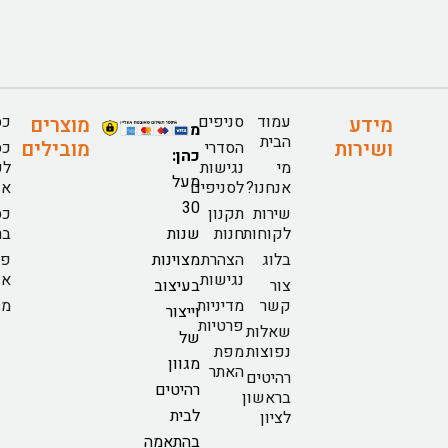
עמוד
סניפים
כס
מידע
מוצרים
מזנוני
הבית
ושירות
מובילים
הסדרי
כס
כהן:
מי
נגישות
לפ
מעל
אנחנו?
לסניפים
או
30
שירות
תקנון
כס
לקוחות
חנות
שנות
בר
בלוג
הצהרת
מצוינות
פי
נגישות
או
צור
בעיצוב
קשר
מדיניות
מז
וייצור
פרטיות
שאלות
של
נפוצות
מפת
מגוון
האתר
רהיטים
רהיטים
בראשון
לבית
לציון
בהתאמה