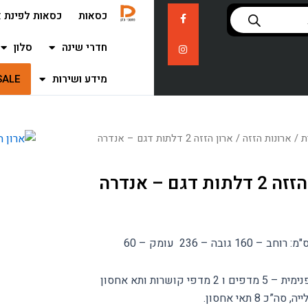
F
I
כסאות
כסאות לפינת א
n
a
c
s
e
t
b
a
חדרי שינה
סלון
o
g
o
r
k
a
מידע ושירות
SALE
m
-
f
ת
/
ארונות הזזה
/ ארון הזזה 2 דלתות דגם – אנדרה
תות דגם – אנדרה
– 160 גובה – 236 עומק – 60
חלוקה פנימית – 5 מדפים ו 2 מדפי קושרות ותא אחסון
סה”כ 8 תאי אחסון.