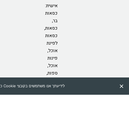
אישית:
כסאות
בר,
כסאות,
כסאות
לפינת
אוכל,
פינות
אוכל,
ספות,
מזנונים,
לידיעתך אנו משתמשים בקובצי Cookie כדי להבטיח שאנו נותנים לך את החוויה הטובה ביותר באתר שלנו. שימוש באתר זה מהווה את הסכמתך לתנאי זה.
שולחנות
סלון,
קונסולות,
מזרנים,
מיטות,
ספות