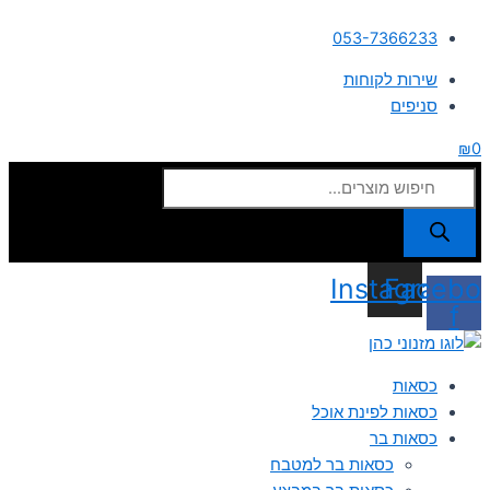
דילוג
חיפוש
חיפוש
Products
053-7366233
לתוכן
עבור:
עבור:
search
שירות לקוחות
סניפים
₪
0
Instagram
Facebo
f
כסאות
כסאות לפינת אוכל
כסאות בר
כסאות בר למטבח