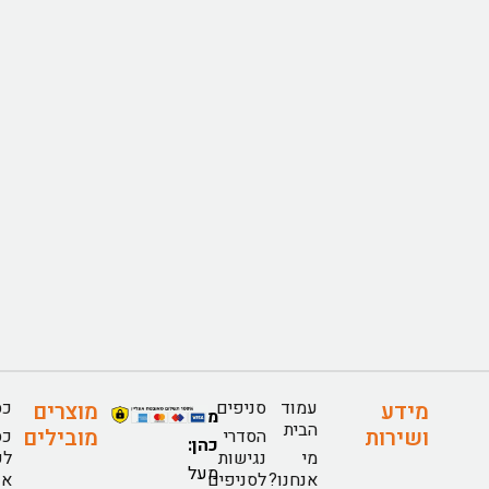
עמוד
סניפים
כס
מידע
מוצרים
מזנוני
הבית
ושירות
מובילים
הסדרי
כס
כהן:
מי
נגישות
לפ
מעל
אנחנו?
לסניפים
או