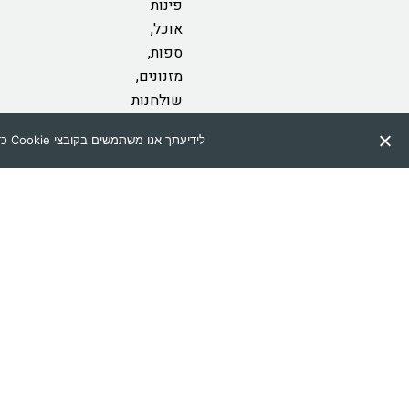
פינות
אוכל,
ספות,
מזנונים,
שולחנות
סלון,
לידיעתך אנו משתמשים בקובצי Cookie כדי להבטיח שאנו נותנים לך את החוויה הטובה ביותר באתר שלנו. שימוש באתר זה מהווה את הסכמתך לתנאי זה.
קונסולות,
מזרנים,
מיטות,
ספות
נוער,
ספות
אירוח,
ארונות
אמבטיה
.