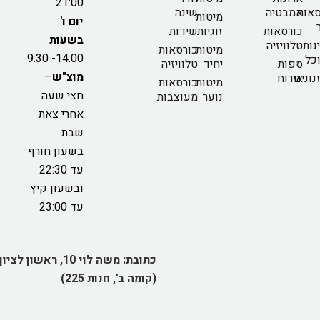
21:00
אות
אמבטיה
שינה
מיטות
יום ו'
כורסאות
זוגיות
שידות
בשעות
נות
טלוויזיה
מיטות
כורסאות
14:00- 9:30
כל
ספות
יחיד
טלוויזיה
מוצ"ש
–
נונים
אירוח
מיטות
כורסאות
חצי שעה
נוער
מעוצבות
אחרי צאת
שבת
בשעון חורף
עד 22:30
ובשעון קיץ
עד 23:00
כתובת:
משה לוי 10, ראשון לציון
(קומה ב', חנות 225)