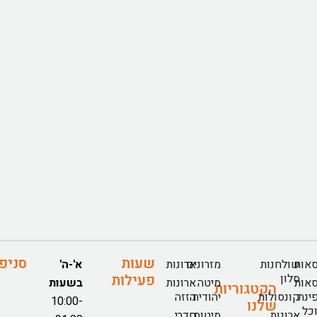
שעות
סניפ
אות
שולחנות
מזרונים
ארונות
א'-ה'
סלון
פעילות
אות
מיטה
ארונות
בשעות
הקטגוריות
ינת
קונסולות
יהודית
הזזה
10:00-
שלנו
כל
ארונות
מיטות
חדרי