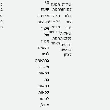
30
שירות
תקנון
כס
לקוחות
חנות
שנות
בר
בלוג
הצהרת
מצוינות
פי
נגישות
או
צור
בעיצוב
קשר
מדיניות
מז
וייצור
פרטיות
שאלות
של
נפוצות
מפת
מגוון
האתר
רהיטים
רהיטים
בראשון
לבית
לציון
בהתאמה
אישית:
כסאות
בר,
כסאות,
כסאות
לפינת
אוכל,