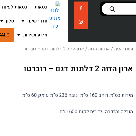
F
I
כסאות
כסאות לפינת א
n
a
c
s
e
t
b
a
חדרי שינה
סלון
o
g
o
r
k
a
מידע ושירות
SALE
m
-
f
עמוד הבית
/
ארונות הזזה
/ ארון הזזה 2 דלתות דגם – רוברטו
ארון הזזה 2 דלתות דגם – רוברטו
מידות בס"מ: רוחב 160 ס”מ גובה 236 ס”מ עומק 60 ס”מ
הובלה והרכבה עד בית לקוח 650 ש"ח