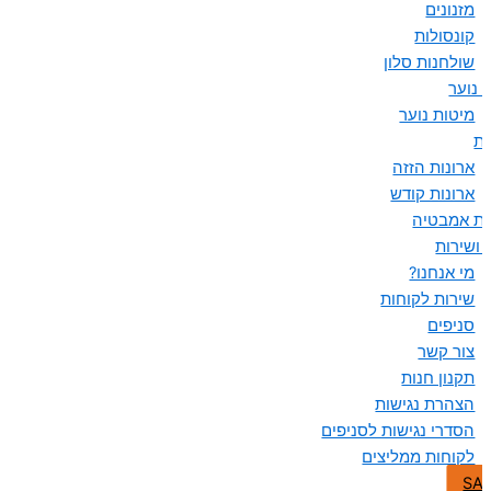
מזנונים
קונסולות
שולחנות סלון
 נוער
מיטות נוער
ות
ארונות הזזה
ארונות קודש
ות אמבטיה
 ושירות
מי אנחנו?
שירות לקוחות
סניפים
צור קשר
תקנון חנות
הצהרת נגישות
הסדרי נגישות לסניפים
לקוחות ממליצים
SA