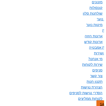
מזנונים
קונסולות
שולחנות סלון
 נוער
מיטות נוער
ות
ארונות הזזה
ארונות קודש
ות אמבטיה
 ושירות
מי אנחנו?
שירות לקוחות
סניפים
צור קשר
תקנון חנות
הצהרת נגישות
הסדרי נגישות לסניפים
לקוחות ממליצים
SA