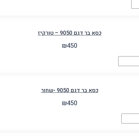
כסא בר דגם 9050 – טורקיז
₪
450
כסא בר דגם 9050 -שחור
₪
450