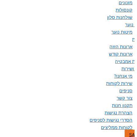
מזנונים
קונסולות
שולחנות סלון
 נוער
מיטות נוער
ות
ארונות הזזה
ארונות קודש
ות אמבטיה
 ושירות
מי אנחנו?
שירות לקוחות
סניפים
צור קשר
תקנון חנות
הצהרת נגישות
הסדרי נגישות לסניפים
לקוחות ממליצים
SA