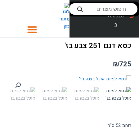
ילוג
Products
שירות לקוחות
053-
search
תוכן
סניפים
736623
3
כסאות
כסא דגם 251 צבע בז'
כסאות לפינת אוכל
₪
725
כסאות בר
פינות אוכל
ספות לסלון
חדרי שינה
סלון
רוחב: 52 ס"מ
ספות נוער