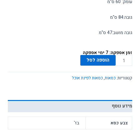
עומק: 60 ס"מ
ארונות
גובה:84 ס"מ
ארונות אמבטיה
מידע ושירות
גובה מושב:47 ס"מ
SALE
זמן אספקה: 7 ימי אספקה
כמות
הוספה לסל
של
כסא
קטגוריות:
כסאות
,
כסאות לפינת אוכל
דגם
251
צבע
בז'
מידע נוסף
צבע כסא
בז'