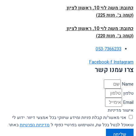
כתובת:
משה לוי 10, ראשון לציון
(קומה ב', חנות 225)
כתובת:
משה לוי 10, ראשון לציון
(קומה ב', חנות 220)
053-7366233
Facebook-f
Instagram
צרו עמנו קשר
Name
טלפון
Email
אישור מדיניות
אני מאשר/ת קבלת פניות ומידע שיווקי בכל אמצעי דיוור. ידוע לי
שאוכל לבטל בכל עת, והשימוש בפרטיי כפוף ל
מדיניות הפרטיות
באתר.
שליחה