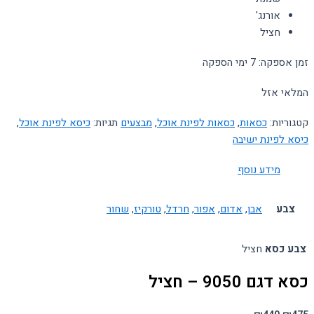
אורנג'
חציל
זמן אספקה: 7 ימי הספקה
המלאי אזל
קטגוריות:
כסאות
,
כסאות לפינת אוכל
,
מבצעים
תגיות:
כיסא לפינת אוכל
,
כיסא לפינת ישיבה
מידע נוסף
צבע
אבן
,
אדום
,
אפור
,
חרדל
,
טורקיז
,
שחור
צבע כסא
חציל
כסא דגם 9050 – חציל