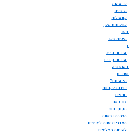
כורסאות
מזנונים
קונסולות
שולחנות סלון
 נוער
מיטות נוער
ות
ארונות הזזה
ארונות קודש
ות אמבטיה
 ושירות
מי אנחנו?
שירות לקוחות
סניפים
צור קשר
תקנון חנות
הצהרת נגישות
הסדרי נגישות לסניפים
לקוחות ממליצים