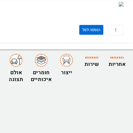
דגם
ראטן
כמות
הוספה לסל
של
כסא
דגם
9087
אחריות
שירות
ייצור
חומרים
אולם
איכותיים
תצוגה