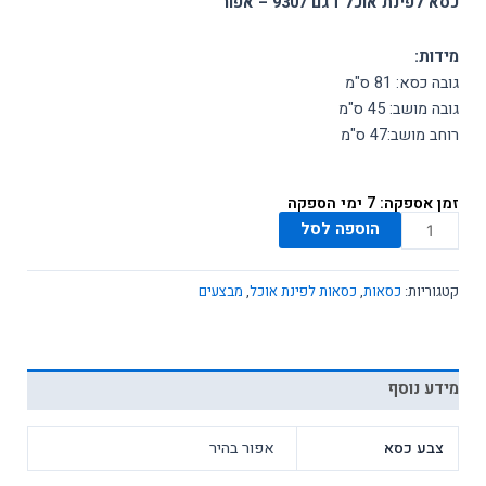
כסא לפינת אוכל דגם 9307 – אפור
ארונות
מידות:
ארונות אמבטיה
גובה כסא: 81 ס"מ
מידע ושירות
גובה מושב: 45 ס"מ
רוחב מושב:47 ס"מ
SALE
זמן אספקה: 7 ימי הספקה
כמות
הוספה לסל
של
כסא
קטגוריות:
כסאות
,
כסאות לפינת אוכל
,
מבצעים
דגם
9307
-
אפור
מידע נוסף
בהיר
צבע כסא
אפור בהיר