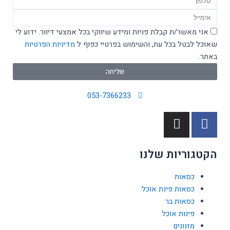
Email
אישור
אני מאשר/ת קבלת פניות ומידע שיווקי בכל אמצעי דיוור. ידוע לי
מדיניות
שאוכל לבטל בכל עת, והשימוש בפרטיי כפוף ל
מדיניות הפרטיות
באתר.
שליחה
053-7366233
I
F
n
a
s
c
הקטגוריות שלנו
t
e
a
b
כסאות
g
o
כסאות פינת אוכל
r
o
כסאות בר
a
k
פינות אוכל
m
-
מזנונים