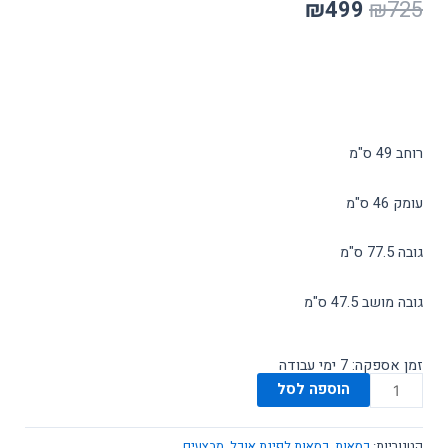
המחיר
המחיר
₪
499
₪
725
המקורי
הנוכחי
היה:
הוא:
₪499.
₪725.
רוחב 49 ס"מ
עומק 46 ס"מ
גובה 77.5 ס"מ
גובה מושב 47.5 ס"מ
זמן אספקה: 7 ימי עבודה
כמות
הוספה לסל
של
כסא
קטגוריות:
כסאות
,
כסאות לפינת אוכל
,
מבצעים