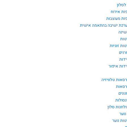
לסלון
ות אירוח
ות מעוצבות
רכת ישיבה בהתאמה אישית
שינה
טות
טות זוגיות
רנים
דות
דות איפור
רסאות טלוויזיה
רסאות
נונים
נסולות
לחנות סלון
נוער
טות נוער