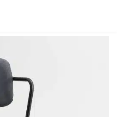
-
אורנג'