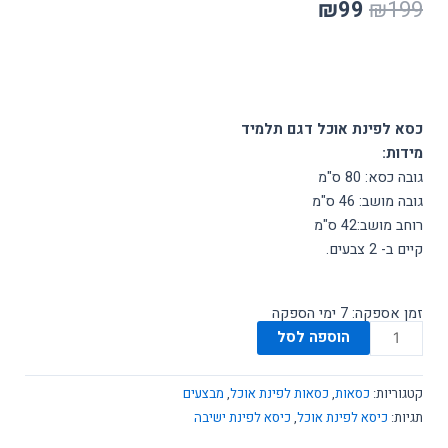
המחיר
המחיר
₪
99
₪
199
המקורי
הנוכחי
היה:
הוא:
₪99.
₪199.
כסא לפינת אוכל דגם תלמיד
מידות:
גובה כסא: 80 ס"מ
גובה מושב: 46 ס"מ
רוחב מושב:42 ס"מ
קיים ב- 2 צבעים.
זמן אספקה: 7 ימי הספקה
כמות
הוספה לסל
של
כסא
קטגוריות:
כסאות
,
כסאות לפינת אוכל
,
מבצעים
דגם
תגיות:
כיסא לפינת אוכל
,
כיסא לפינת ישיבה
תלמיד