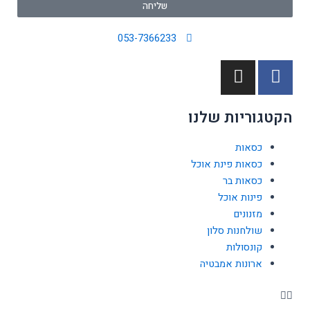
שליחה
053-7366233
I
F
n
a
s
c
הקטגוריות שלנו
t
e
a
b
כסאות
g
o
כסאות פינת אוכל
r
o
כסאות בר
a
k
פינות אוכל
m
-
מזנונים
f
שולחנות סלון
קונסולות
ארונות אמבטיה