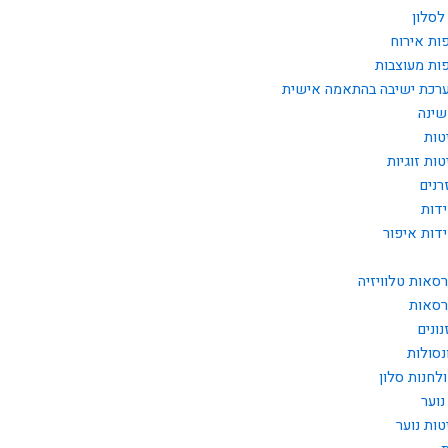
לסלון
ות אירוח
ות מעוצבות
רכת ישיבה בהתאמה אישית
שינה
טות
טות זוגיות
רנים
דות
דות איפור
רסאות טלוויזיה
רסאות
נונים
נסולות
לחנות סלון
נוער
טות נוער