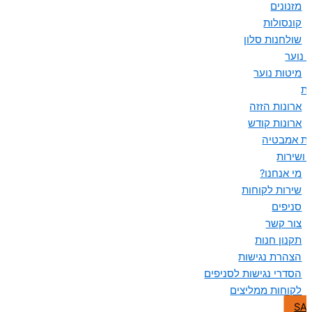
מזנונים
קונסולות
שולחנות סלון
 נוער
מיטות נוער
ות
ארונות הזזה
ארונות קודש
ות אמבטיה
 ושירות
מי אנחנו?
שירות לקוחות
סניפים
צור קשר
תקנון חנות
הצהרת נגישות
הסדרי נגישות לסניפים
לקוחות ממליצים
SA