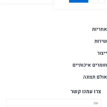
של
מזנון
מזנון
דגם
דגם
מילאן
גזע
ברזל
אחריות
שירות
ייצור
חומרים איכותיים
אולם תצוגה
צרו עמנו קשר
Name