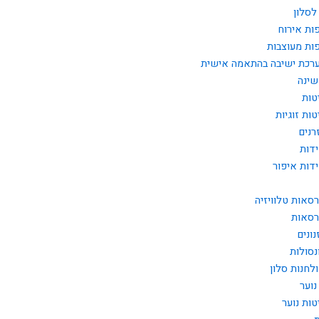
לסלון
ות אירוח
ות מעוצבות
רכת ישיבה בהתאמה אישית
שינה
טות
טות זוגיות
רנים
דות
דות איפור
רסאות טלוויזיה
רסאות
נונים
נסולות
לחנות סלון
נוער
טות נוער