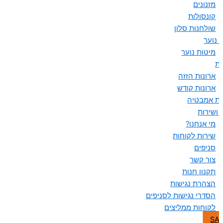
מזנונים
קונסולות
שולחנות סלון
 נוער
מיטות נוער
ות
ארונות הזזה
ארונות קודש
ות אמבטיה
 ושירות
מי אנחנו?
שירות לקוחות
סניפים
צור קשר
תקנון חנות
הצהרת נגישות
הסדרי נגישות לסניפים
לקוחות ממליצים
SA