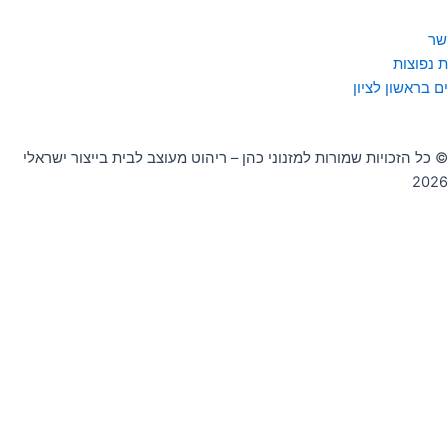
שר
 נפוצות
ם בראשון לציון
© כל הזכויות שמורות למזנוני כהן – ריהוט מעוצב לבית בייצור ישראלי
2026
0
העגלה שלך
העגלה שלך ריקה
חזור לחנות
המשך קניות
לידיעתך אנו משתמשים בקובצי Cookie כדי להבטיח שאנו נותנים לך את