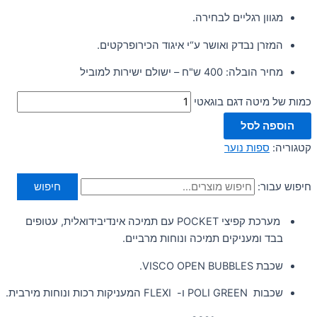
מגוון רגליים לבחירה.
המזרן נבדק ואושר ע“י איגוד הכירופרקטים.
מחיר הובלה: 400 ש"ח – ישולם ישירות למוביל
כמות של מיטה דגם בוגאטי
הוספה לסל
קטגוריה:
ספות נוער
חיפוש עבור:
חיפוש
מערכת קפיצי POCKET עם תמיכה אינדיבידואלית, עטופים
בבד ומעניקים תמיכה ונוחות מרביים.
שכבת VISCO OPEN BUBBLES.
שכבות POLI GREEN ו- FLEXI המעניקות רכות ונוחות מירבית.