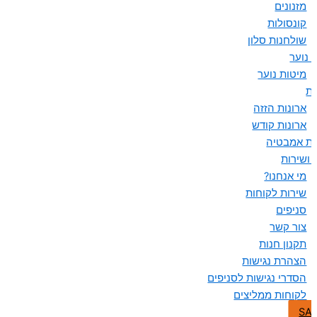
מזנונים
קונסולות
שולחנות סלון
 נוער
מיטות נוער
ות
ארונות הזזה
ארונות קודש
ות אמבטיה
 ושירות
מי אנחנו?
שירות לקוחות
סניפים
צור קשר
תקנון חנות
הצהרת נגישות
הסדרי נגישות לסניפים
לקוחות ממליצים
SA