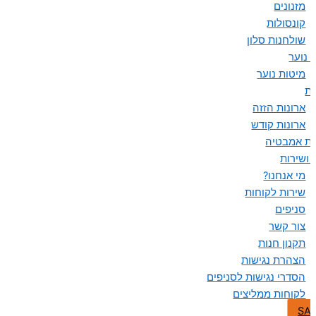
מזנונים
קונסולות
שולחנות סלון
 נוער
מיטות נוער
ות
ארונות הזזה
ארונות קודש
ות אמבטיה
 ושירות
מי אנחנו?
שירות לקוחות
סניפים
צור קשר
תקנון חנות
הצהרת נגישות
הסדרי נגישות לסניפים
לקוחות ממליצים
SA