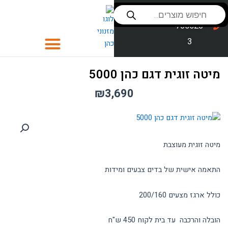
ילוג
Products
שירות לקוחות
053-
search
תוכן
סניפים
736623
3
כסאות
מיטה זוגית דגם כהן 5000
כסאות לפינת אוכל
₪
3,690
כסאות בר
פינות אוכל
מיטה זוגית מעוצבת
ספות לסלון
התאמה אישית של בדים צבעים ומידות
חדרי שינה
סלון
כולל ארגז מצעים 200/160
ספות נוער
הובלה והרכבה עד בית לקוח 450 ש"ח