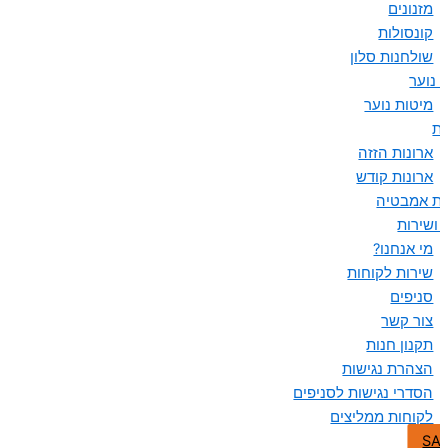
מזנונים
קונסולות
שולחנות סלון
 נוער
מיטות נוער
ות
ארונות הזזה
ארונות קודש
ות אמבטיה
 ושירות
מי אנחנו?
שירות לקוחות
סניפים
צור קשר
תקנון חנות
הצהרת נגישות
הסדרי נגישות לסניפים
לקוחות ממליצים
SA