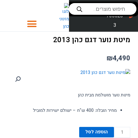
ילוג
Products
שירות לקוחות
053-
search
תוכן
סניפים
736623
3
כסאות
מיטת נוער דגם כהן 2013
כסאות לפינת אוכל
₪
4,490
כסאות בר
פינות אוכל
ספות לסלון
מיטת נוער מושלמת מבית כהן
חדרי שינה
מחיר הובלה: 400 ש"ח – ישולם ישירות למוביל
סלון
ספות נוער
כמות
הוספה לסל
של