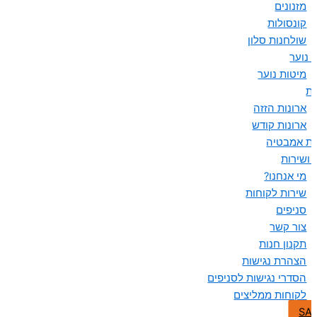
מזנונים
קונסולות
שולחנות סלון
 נוער
מיטות נוער
ות
ארונות הזזה
ארונות קודש
ות אמבטיה
 ושירות
מי אנחנו?
שירות לקוחות
סניפים
צור קשר
תקנון חנות
הצהרת נגישות
הסדרי נגישות לסניפים
לקוחות ממליצים
SA