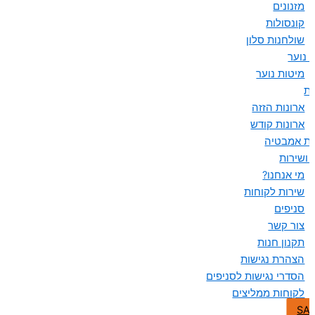
מזנונים
קונסולות
שולחנות סלון
 נוער
מיטות נוער
ות
ארונות הזזה
ארונות קודש
ות אמבטיה
 ושירות
מי אנחנו?
שירות לקוחות
סניפים
צור קשר
תקנון חנות
הצהרת נגישות
הסדרי נגישות לסניפים
לקוחות ממליצים
SA