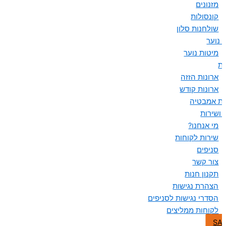
מזנונים
קונסולות
שולחנות סלון
 נוער
מיטות נוער
ות
ארונות הזזה
ארונות קודש
ות אמבטיה
 ושירות
מי אנחנו?
שירות לקוחות
סניפים
צור קשר
תקנון חנות
הצהרת נגישות
הסדרי נגישות לסניפים
לקוחות ממליצים
SA