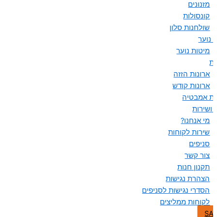
מזנונים
קונסולות
שולחנות סלון
 נוער
מיטות נוער
ות
ארונות הזזה
ארונות קודש
ות אמבטיה
 ושירות
מי אנחנו?
שירות לקוחות
סניפים
צור קשר
תקנון חנות
הצהרת נגישות
הסדרי נגישות לסניפים
לקוחות ממליצים
SA